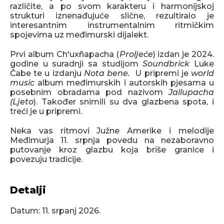
različite, a po svom karakteru i harmonijskoj
strukturi iznenađujuće slične, rezultiralo je
interesantnim instrumentalnim ritmičkim
spojevima uz međimurski dijalekt.
Prvi album Ch'uxñapacha (
Proljeće
) izdan je 2024.
godine u suradnji sa studijom
Soundbrick
Luke
Čabe te u izdanju
Nota bene.
U pripremi je
world
music
album međimurskih i autorskih pjesama u
posebnim obradama pod nazivom
Jallupacha
(Ljeto
). Također snimili su dva glazbena spota, i
treći je u pripremi.
Neka vas ritmovi Južne Amerike i melodije
Međimurja 11. srpnja povedu na nezaboravno
putovanje kroz glazbu koja briše granice i
povezuju tradicije.
Detalji
Datum:
11. srpanj 2026.