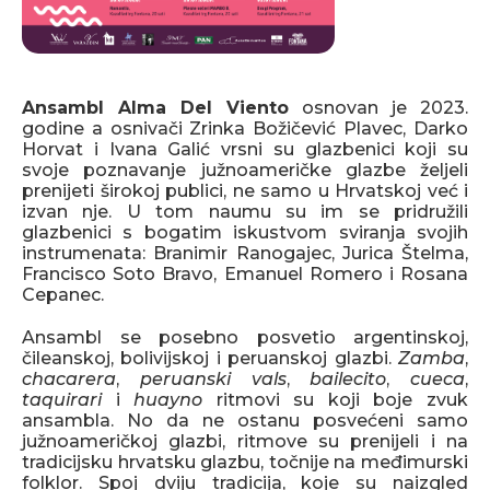
Ansambl Alma Del Viento
osnovan je 2023.
godine a osnivači Zrinka Božičević Plavec, Darko
Horvat i Ivana Galić vrsni su glazbenici koji su
svoje poznavanje južnoameričke glazbe željeli
prenijeti širokoj publici, ne samo u Hrvatskoj već i
izvan nje. U tom naumu su im se pridružili
glazbenici s bogatim iskustvom sviranja svojih
instrumenata: Branimir Ranogajec, Jurica Štelma,
Francisco Soto Bravo, Emanuel Romero i Rosana
Cepanec.
Ansambl se posebno posvetio argentinskoj,
čileanskoj, bolivijskoj i peruanskoj glazbi.
Zamba
,
chacarera
,
peruanski vals
,
bailecito
,
cueca
,
taquirari
i
huayno
ritmovi su koji boje zvuk
ansambla. No da ne ostanu posvećeni samo
južnoameričkoj glazbi, ritmove su prenijeli i na
tradicijsku hrvatsku glazbu, točnije na međimurski
folklor. Spoj dviju tradicija, koje su naizgled