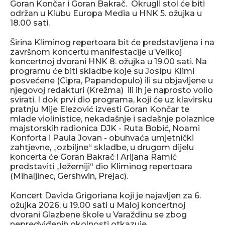
Goran Končar i Goran Bakrač. Okrugli stol će biti
održan u Klubu Europa Media u HNK 5. ožujka u
18.00 sati.
Širina Kliminog repertoara bit će predstavljena i na
završnom koncertu manifestacije u Velikoj
koncertnoj dvorani HNK 8. ožujka u 19.00 sati. Na
programu će biti skladbe koje su Josipu Klimi
posvećene (Cipra, Papandopulo) ili su objavljene u
njegovoj redakturi (Krežma) ili ih je naprosto volio
svirati. I dok prvi dio programa, koji će uz klavirsku
pratnju Mije Elezović izvesti Goran Končar te
mlade violinistice, nekadašnje i sadašnje polaznice
majstorskih radionica DJK - Ruta Bobić, Noami
Konforta i Paula Jovan - obuhvaća umjetnički
zahtjevne, „ozbiljne“ skladbe, u drugom dijelu
koncerta će Goran Bakrač i Arijana Ramić
predstaviti „ležerniji“ dio Kliminog repertoara
(Mihaljinec, Gershwin, Prejac).
Koncert Davida Grigoriana koji je najavljen za 6.
ožujka 2026. u 19.00 sati u Maloj koncertnoj
dvorani Glazbene škole u Varaždinu se zbog
nepredviđenih okolnosti otkazuje.