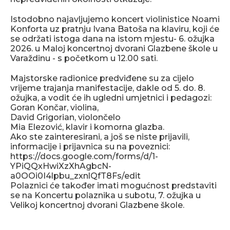
Istodobno najavljujemo koncert violinistice Noami
Konforta uz pratnju Ivana Batoša na klaviru, koji će
se održati istoga dana na istom mjestu- 6. ožujka
2026. u Maloj koncertnoj dvorani Glazbene škole u
Varaždinu - s početkom u 12.00 sati.
Majstorske radionice predviđene su za cijelo
vrijeme trajanja manifestacije, dakle od 5. do. 8.
ožujka, a vodit će ih ugledni umjetnici i pedagozi:
Goran Končar, violina,
David Grigorian, violončelo
Mia Elezović, klavir i komorna glazba.
Ako ste zainteresirani, a još se niste prijavili,
informacije i prijavnica su na poveznici:
https://docs.google.com/forms/d/1-
YPiQQxHwiXzXhAgbcN-
a0OOi0I4lpbu_zxnlQfT8Fs/edit
Polaznici će također imati mogućnost predstaviti
se na Koncertu polaznika u subotu, 7. ožujka u
Velikoj koncertnoj dvorani Glazbene škole.