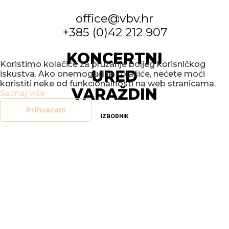
office@vbv.hr
+385 (0)42 212 907
KONCERTNI
Koristimo kolačiće za pružanje boljeg korisničkog
URED
iskustva. Ako onemogućite kolačiće, nećete moći
koristiti neke od funkcionalnosti na web stranicama.
VARAŽDIN
Saznaj više
Prihvaćam
IZBORNIK
POČETNA
NOVOSTI
DOGAĐANJA
GALERIJE
O NAMA
KONTAKT
SOCIAL
FACEBOOK
INSTAGRAM