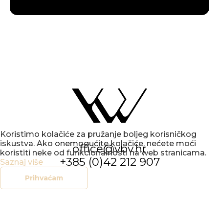
Koristimo kolačiće za pružanje boljeg korisničkog
iskustva. Ako onemogućite kolačiće, nećete moći
office@vbv.hr
koristiti neke od funkcionalnosti na web stranicama.
+385 (0)42 212 907
Saznaj više
Prihvaćam