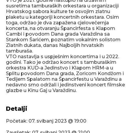
VTO je 2021. godine nastupio na državnim
susretima tamburaških orkestara u organizaciji
Hrvatskog sabora kulture te osvojim zlatnu
plaketu u kategoriji koncertnih orkestara. Osim
toga, održao je dva zapažena cjelovečernja
koncerta, na otvaranju Špancirfesta s Klapom
Cambi i povodom Dana grada Varaždina sa
Stankom Šarićem, poznatim vokalnim solistom
Zlatnih dukata, danas Najboljih hrvatskih
tamburaša.
VTO nastavlja s uspješnim koncertima i u 2022.
godini. Tako je održao koncert s tamburaškim
orkestra KUD-a Jedinstvo i Klapom HRM-a u
Splitu povodom Dana grada, Zoricom Kondžom i
Tedijem Spalatom na Špancirfestu u Varaždinu a
nedavno smo održali i jedinstveni koncert filmske
glazbe u Kinu Gaj u Varaždinu.
Detalji
Početak:
07. svibanj 2023 @ 19:00
Završetak:
07. svibanj 2023 @ 21:00