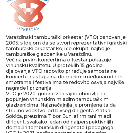
Varaždinski tamburaški orkestar (VTO) osnovan je
2005. s idejom da se stvori reprezentativni gradski
tamburaški orkestar koji će okupiti najbolje
tamburaške glazbenike u Varaždinu.
Već na prvim koncertima orkestar pokazuje
vrhunsku kvalitetu. U proteklih 15 godina
djelovanja VTO redovito priređuje samostalne
koncerte, nastupa na domaćim i međunarodnim
smotrama i festivalima te redovito osvaja najviše
nagrade i priznanja.
VTO je 2020. godine značajno obnovljen i
popunjen vrhunskim mladim tamburaškim
glazbenicima. Najznačajnija je promjena ta da
stručno vodstvo, od bivšeg dirigenta Zlatka
Sokića, preuzima Tibor Bun, afirmirani mladi
dirigent, svakako jedan od najperspektivnijih
domaćih tamburaških dirigenata i pedagoga.