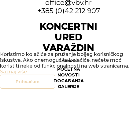
office@vbv.hr
+385 (0)42 212 907
KONCERTNI
URED
VARAŽDIN
Koristimo kolačiće za pružanje boljeg korisničkog
iskustva. Ako onemogućite kolačiće, nećete moći
IZBORNIK
koristiti neke od funkcionalnosti na web stranicama.
POČETNA
Saznaj više
NOVOSTI
DOGAĐANJA
Prihvaćam
GALERIJE
O NAMA
KONTAKT
SOCIAL
FACEBOOK
INSTAGRAM
LEGAL