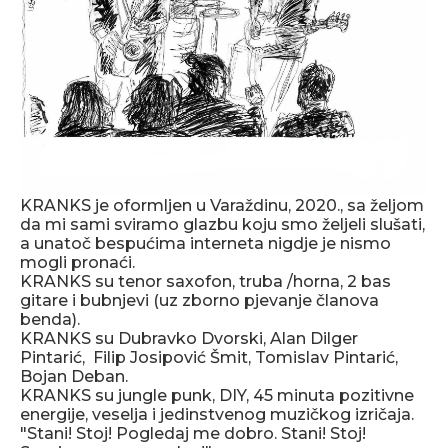
KRANKS je oformljen u Varaždinu, 2020., sa željom
da mi sami sviramo glazbu koju smo željeli slušati,
a unatoč bespućima interneta nigdje je nismo
mogli pronaći.
KRANKS su tenor saxofon, truba /horna, 2 bas
gitare i bubnjevi (uz zborno pjevanje članova
benda).
KRANKS su Dubravko Dvorski, Alan Dilger
Pintarić, Filip Josipović Šmit, Tomislav Pintarić,
Bojan Deban.
KRANKS su jungle punk, DIY, 45 minuta pozitivne
energije, veselja i jedinstvenog muzičkog izričaja.
"Stani! Stoj! Pogledaj me dobro. Stani! Stoj!