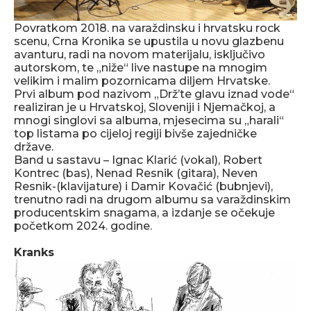
Povratkom 2018. na varaždinsku i hrvatsku rock
scenu, Crna Kronika se upustila u novu glazbenu
avanturu, radi na novom materijalu, isključivo
autorskom, te „niže“ live nastupe na mnogim
velikim i malim pozornicama diljem Hrvatske.
Prvi album pod nazivom „Drž’te glavu iznad vode“
realiziran je u Hrvatskoj, Sloveniji i Njemačkoj, a
mnogi singlovi sa albuma, mjesecima su „harali“
top listama po cijeloj regiji bivše zajedničke
države.
Band u sastavu – Ignac Klarić (vokal), Robert
Kontrec (bas), Nenad Resnik (gitara), Neven
Resnik-(klavijature) i Damir Kovačić (bubnjevi),
trenutno radi na drugom albumu sa varaždinskim
producentskim snagama, a izdanje se očekuje
početkom 2024. godine.
Kranks