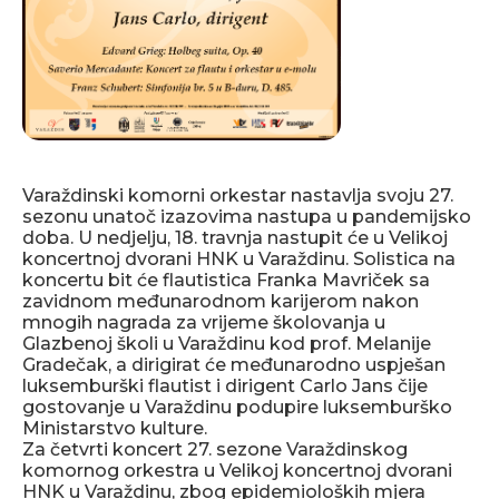
Varaždinski komorni orkestar nastavlja svoju 27.
sezonu unatoč izazovima nastupa u pandemijsko
doba. U nedjelju, 18. travnja nastupit će u Velikoj
koncertnoj dvorani HNK u Varaždinu. Solistica na
koncertu bit će flautistica Franka Mavriček sa
zavidnom međunarodnom karijerom nakon
mnogih nagrada za vrijeme školovanja u
Glazbenoj školi u Varaždinu kod prof. Melanije
Gradečak, a dirigirat će međunarodno uspješan
luksemburški flautist i dirigent Carlo Jans čije
gostovanje u Varaždinu podupire luksemburško
Ministarstvo kulture.
Za četvrti koncert 27. sezone Varaždinskog
komornog orkestra u Velikoj koncertnoj dvorani
HNK u Varaždinu, zbog epidemioloških mjera