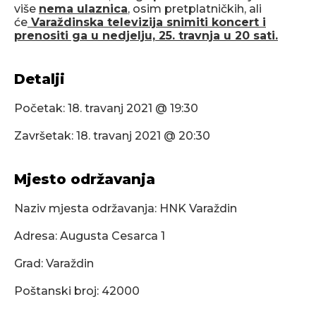
više
nema ulaznica
, osim pretplatničkih, ali
će
Varaždinska televizija snimiti koncert i
prenositi ga u nedjelju, 25. travnja u 20 sati.
Detalji
Početak:
18. travanj 2021 @ 19:30
Završetak:
18. travanj 2021 @ 20:30
Mjesto održavanja
Naziv mjesta održavanja: HNK Varaždin
Adresa: Augusta Cesarca 1
Grad: Varaždin
Poštanski broj: 42000