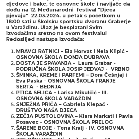
djedove i bake, te osnovne škole i navijače da
dođu na 12. Međunarodni festival "Djeca
pjevaju" 22.03.2024. u petak s početkom u
18:00 sati u Školsku sportsku dvoranu Graberje
u Varaždinu. Ulaz je besplatan!
Svim
izvođačima sretno na ovom festivalu!
Redoslijed nastupa izvođača:
MRAVCI RATNICI – Ela Horvat i Nela Klipić -
OSNOVNA ŠKOLA DONJA DUBRAVA
DOSTA JE SPAVANJA - Laura Grabar -
PODRUČNA ŠKOLA JOSIP JEDVAJ - VRBNO
ŠMINKA, KREME i PARFEMI ­– Dora Češnjaj i
Eva Paska - OSNOVNA ŠKOLA FRANJE
SERTA - BEDNJA
PTICA SELICA – Larisa Mikulčić - III.
OSNOVNA ŠKOLA VARAŽDIN
SNJEŽNA PRIČA – Gabriela Klepač -
DRUŠTVO NAŠA DJECA
ZEČJA PUSTOLOVINA – Klara Markati i Pavla
Posavec - OSNOVNA ŠKOLA PRELOG
ŠARENE BOJE - Tena Kralj - IV. OSNOVNA
ŠKOLA VARAŽDIN