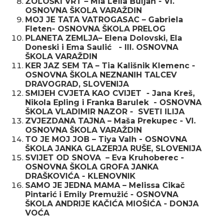
ZOLOŠKI VRT – Mia Leila Buljan - VI.
OSNOVNA ŠKOLA VARAŽDIN
MOJ JE TATA VATROGASAC – Gabriela
Fleten- OSNOVNA ŠKOLA PRELOG
PLANETA ZEMLJA– Elena Dolovski, Ela
Doneski i Ema Saulić - III. OSNOVNA
ŠKOLA VARAŽDIN
KER JAZ SEM TA – Tia Kališnik Klemenc -
OSNOVNA ŠKOLA NEZNANIH TALCEV
DRAVOGRAD, SLOVENIJA
SMIJEH CVJETA KAO CVIJET - Jana Kreš,
Nikola Epling i Franka Barulek - OSNOVNA
ŠKOLA VLADIMIR NAZOR - SVETI ILIJA
ZVJEZDANA TAJNA – Maša Prekupec - VI.
OSNOVNA ŠKOLA VARAŽDIN
TO JE MOJ JOB – Tiya Valh - OSNOVNA
ŠKOLA JANKA GLAZERJA RUŠE, SLOVENIJA
SVIJET OD SNOVA – Eva Kruhoberec -
OSNOVNA ŠKOLA GROFA JANKA
DRAŠKOVIĆA - KLENOVNIK
SAMO JE JEDNA MAMA – Melissa Cikač
Pintarić i Emily Premužić - OSNOVNA
ŠKOLA ANDRIJE KAČIĆA MIOŠIĆA - DONJA
VOĆA