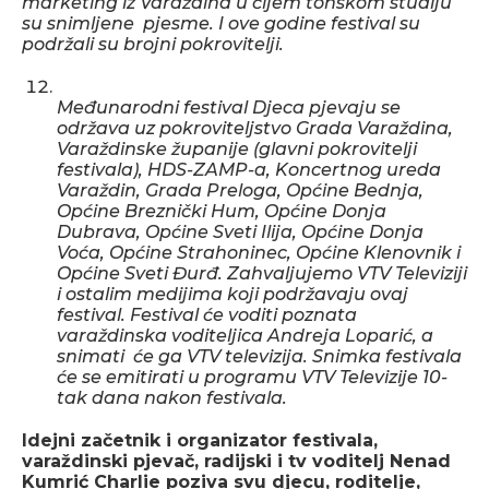
marketing iz Varaždina u čijem tonskom studiju
su snimljene pjesme. I ove godine festival su
podržali su brojni pokrovitelji.
Međunarodni festival Djeca pjevaju se
održava uz pokroviteljstvo Grada Varaždina,
Varaždinske županije (glavni pokrovitelji
festivala), HDS-ZAMP-a, Koncertnog ureda
Varaždin, Grada Preloga, Općine Bednja,
Općine Breznički Hum, Općine Donja
Dubrava, Općine Sveti Ilija, Općine Donja
Voća, Općine Strahoninec, Općine Klenovnik i
Općine Sveti Đurđ. Zahvaljujemo VTV Televiziji
i ostalim medijima koji podržavaju ovaj
festival. Festival će voditi poznata
varaždinska voditeljica Andreja Loparić, a
snimati će ga VTV televizija. Snimka festivala
će se emitirati u programu VTV Televizije 10-
tak dana nakon festivala.
Idejni začetnik i organizator festivala,
varaždinski pjevač, radijski i tv voditelj Nenad
Kumrić Charlie poziva svu djecu, roditelje,