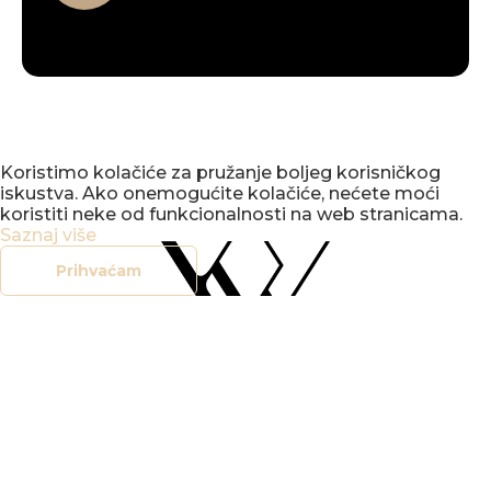
Koristimo kolačiće za pružanje boljeg korisničkog
iskustva. Ako onemogućite kolačiće, nećete moći
koristiti neke od funkcionalnosti na web stranicama.
Saznaj više
Prihvaćam
office@vbv.hr
+385 (0)42 212 907