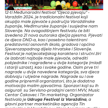
12-ti Međunarodni festival "Djeca pjevaju" -
Varaždin 2024. je tradicionalni festival koji
okuplja male pjevače s područja Varaždinske
županije, Međimurske županije i susjedne nam
Slovenije.
Na ovogodišnjem festivalu će biti
izvedena 21 nova autorska dječja pjesma. Pjevati
će djeca DND-a, kao i posebno talentirani
predstavnici osnovnih škola, gradova i općina
Sjeverozapadnog dijela Hrvatske i Slovenije.
Festival je natjecateljskog karaktera i stručni žiri
će izabrati najbolje male pjevače, odrediti
pobjednike i nagrađene u dvije kategorije (mlađi
i stariji uzrast), kao i svake godine. Osim prve tri
nagrade u dvije navedene kategorije, sva djeca
dobivaju i utješne nagrade. Nagrade su i ove
godine pripremili organizatori, što je dodatna
motivacija malim pjevačima. Sponzori koji su ih
osigurali su Servisno-prodajni centri MVV, Music
Centar Čakovec i Tin marketing.
Organizator
festivala je
Udruga Festival iz Varaždina
, a
glavni partner marketinška agencija Tin