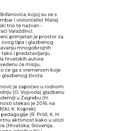
 Brđanovića, kojoj su se s
ambar i violončelist Matej
ski trio te nazvan -
ači Varaždinci.
ni, primjetan je prostor za
a ovog tipa i glazbenog
bližavanju mnogobrojnih
 tako i predstavljanju
ela hrvatskih autora
vedenu će misiju,
što će ga s vremenom koje
e glazbenog života
nović je započeo u rodnom
rednju (O. Vojvoda) glazbenu
ademiji u Zagrebu (H.
nosti stekao je 2016. na
ički; K. Koprek).
edagogije (R. Pröll, K. H.
certnu aktivnost kako u ulozi
a (Hrvatska, Slovenija,