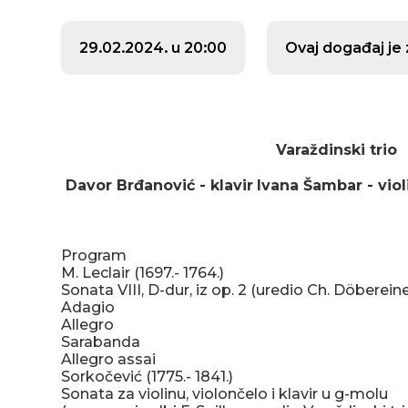
29.02.2024. u 20:00
Ovaj događaj je 
Varaždinski trio
Davor Brđanović - klavir
Ivana Šambar - viol
Program
M. Leclair (1697.- 1764.)
Sonata VIII, D-dur, iz op. 2 (uredio Ch. Döbereine
Adagio
Allegro
Sarabanda
Allegro assai
Sorkočević (1775.- 1841.)
Sonata za violinu, violončelo i klavir u g-molu