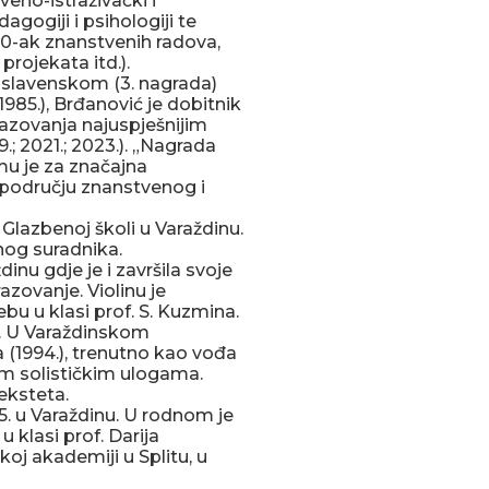
tveno-istraživački i
gogiji i psihologiji te
20-ak znanstvenih radova,
projekata itd.).
oslavenskom (3. nagrada)
1985.), Brđanović je dobitnik
razovanja najuspješnijim
 2021.; 2023.). „Nagrada
mu je za značajna
 području znanstvenog i
 Glazbenoj školi u Varaždinu.
nog suradnika.
nu gdje je i završila svoje
zovanje. Violinu je
bu u klasi prof. S. Kuzmina.
7. U Varaždinskom
(1994.), trenutno kao vođa
im solističkim ulogama.
eksteta.
95. u Varaždinu. U rodnom je
 klasi prof. Darija
oj akademiji u Splitu, u