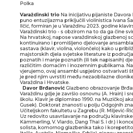
Polka
Varaždinski trio
Na inicijativu pijaniste Davora
puno entuzijazma priključili violinistica Ivana Š
Ilčić, formiran je u Varaždinu 2023. godine klavir
Varaždinski trio - s obzirom na to da ga čine svir
Na hrvatskoj, napose varaždinskoj glazbenoj sce
kontinuirano i promišljeno djelovanje ansambl
sastava (klavir, violina, violončelo) kako u pri
majstorskih djela svjetske literature iz područja
poznatih i manje poznatih (ili tek napisanih) dj
različitim domaćim i inozemnim publikama. Na
vjerujemo, ovaj ansambl uspješno ostvarivati 
je pred njim uvrstiti među nezaobilazne dionik
Varaždina i Hrvatske.
Davor Brđanović
Glazbeno obrazovanje Brđa
Varaždinu gdje je završio osnovnu (A. Hrain) i s
školu. Klavir je diplomirao 1990. na Muzičkoj ak
Gusek). Doktorat znanosti u polju Odgojnih zna
Učiteljskom fakultetu u Zagrebu (R. Miljević-Riđ
Uz redovito usavršavanje na području klavirske p
Kämmerling, V. Viardo, Dang Thai S. i dr.) i kon
solista, komornog glazbenika tako i korepetitor