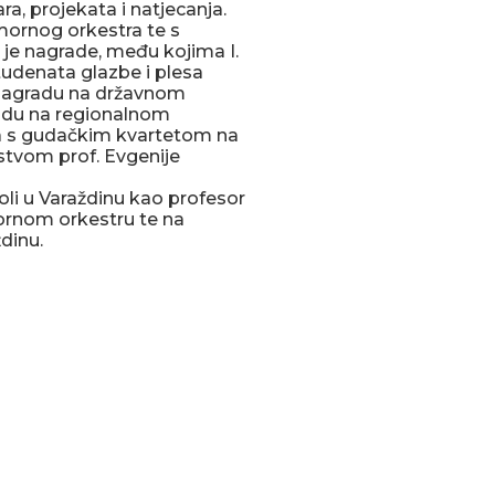
, projekata i natjecanja.
omornog orkestra te s
je nagrade, među kojima I.
tudenata glazbe i plesa
I. nagradu na državnom
gradu na regionalnom
upa s gudačkim kvartetom na
stvom prof. Evgenije
li u Varaždinu kao profesor
mornom orkestru te na
dinu.