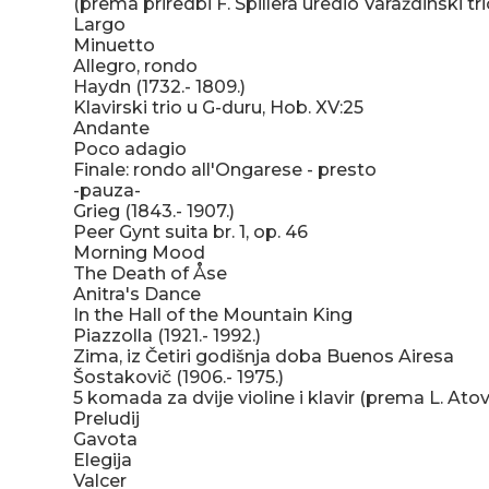
(prema priredbi F. Spillera uredio Varaždinski tri
Largo
Minuetto
Allegro, rondo
Haydn (1732.- 1809.)
Klavirski trio u G-duru, Hob. XV:25
Andante
Poco adagio
Finale: rondo all'Ongarese - presto
-pauza-
Grieg (1843.- 1907.)
Peer Gynt suita br. 1, op. 46
Morning Mood
The Death of Åse
Anitra's Dance
In the Hall of the Mountain King
Piazzolla (1921.- 1992.)
Zima, iz Četiri godišnja doba Buenos Airesa
Šostakovič (1906.- 1975.)
5 komada za dvije violine i klavir (prema L. Ato
Preludij
Gavota
Elegija
Valcer