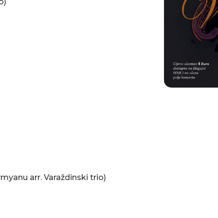
o)
vmyanu arr. Varaždinski trio)