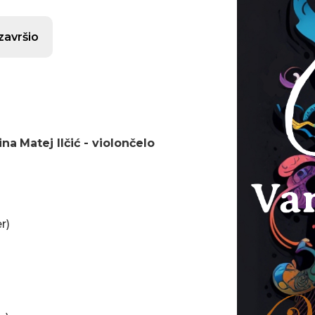
završio
ina
Matej Ilčić - violončelo
r)