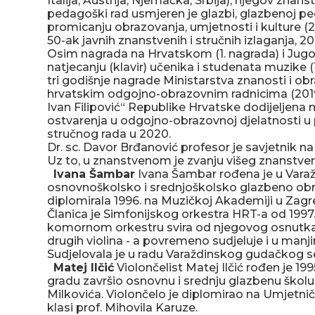
Italija, Austrija, Njemačka, Srbija), njegov znans
pedagoški rad usmjeren je glazbi, glazbenoj peda
promicanju obrazovanja, umjetnosti i kulture (
50-ak javnih znanstvenih i stručnih izlaganja, 20 
Osim nagrada na Hrvatskom (1. nagrada) i Jug
natjecanju (klavir) učenika i studenata muzike (
tri godišnje nagrade Ministarstva znanosti i ob
hrvatskim odgojno-obrazovnim radnicima (2019.;
Ivan Filipović“ Republike Hrvatske dodijeljena 
ostvarenja u odgojno-obrazovnoj djelatnosti u
stručnog rada u 2020.
Dr. sc. Davor Brđanović profesor je savjetnik na
Uz to, u znanstvenom je zvanju višeg znanstve
Ivana Šambar
Ivana Šambar rođena je u Varaždi
osnovnoškolsko i srednjoškolsko glazbeno obra
diplomirala 1996. na Muzičkoj Akademiji u Zagre
Članica je Simfonijskog orkestra HRT-a od 199
komornom orkestru svira od njegovog osnutka 
drugih violina - a povremeno sudjeluje i u manj
Sudjelovala je u radu Varaždinskog gudačkog s
Matej Ilčić
Violončelist Matej Ilčić rođen je 19
gradu završio osnovnu i srednju glazbenu školu u
Milkovića. Violončelo je diplomirao na Umjetničk
klasi prof. Mihovila Karuze.