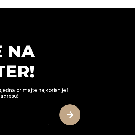
E NA
ER!
tjedna primajte najkorisnije i
 adresu!