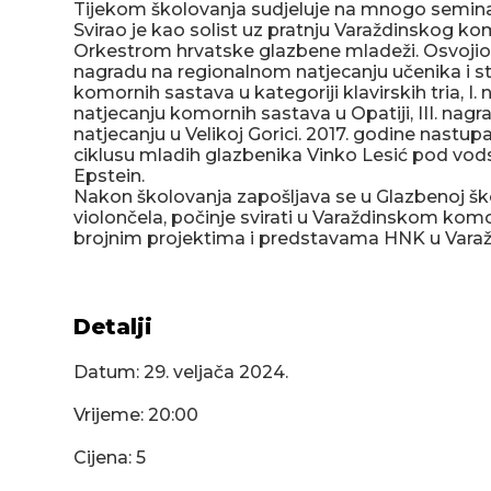
Tijekom školovanja sudjeluje na mnogo seminara
Svirao je kao solist uz pratnju Varaždinskog k
Orkestrom hrvatske glazbene mladeži. Osvojio 
nagradu na regionalnom natjecanju učenika i s
komornih sastava u kategoriji klavirskih tria, 
natjecanju komornih sastava u Opatiji, III. na
natjecanju u Velikoj Gorici. 2017. godine nast
ciklusu mladih glazbenika Vinko Lesić pod vod
Epstein.
Nakon školovanja zapošljava se u Glazbenoj ško
violončela, počinje svirati u Varaždinskom ko
brojnim projektima i predstavama HNK u Varaž
Detalji
Datum:
29. veljača 2024.
Vrijeme: 20:00
Cijena: 5