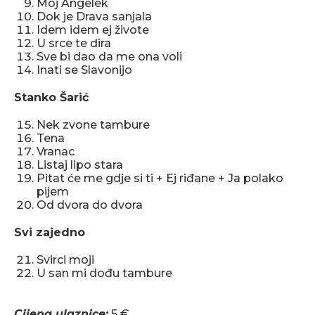
Moj Angelek
Dok je Drava sanjala
Idem idem ej živote
U srce te dira
Sve bi dao da me ona voli
Inati se Slavonijo
Stanko Šarić
Nek zvone tambure
Tena
Vranac
Listaj lipo stara
Pitat će me gdje si ti + Ej riđane + Ja polako
pijem
Od dvora do dvora
Svi zajedno
Svirci moji
U san mi dođu tambure
Cijena ulaznice:
5 €