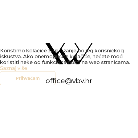
Koristimo kolačiće za pružanje boljeg korisničkog
iskustva. Ako onemogućite kolačiće, nećete moći
koristiti neke od funkcionalnosti na web stranicama.
Saznaj više
Prihvaćam
office@vbv.hr
+385 (0)42 212 907
KONCERTNI