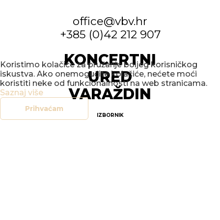
office@vbv.hr
+385 (0)42 212 907
KONCERTNI
Koristimo kolačiće za pružanje boljeg korisničkog
URED
iskustva. Ako onemogućite kolačiće, nećete moći
koristiti neke od funkcionalnosti na web stranicama.
VARAŽDIN
Saznaj više
Prihvaćam
IZBORNIK
POČETNA
NOVOSTI
DOGAĐANJA
GALERIJE
O NAMA
KONTAKT
SOCIAL
FACEBOOK
INSTAGRAM