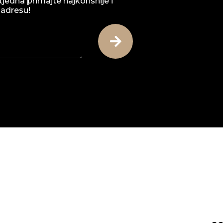
tjedna primajte najkorisnije i
 adresu!