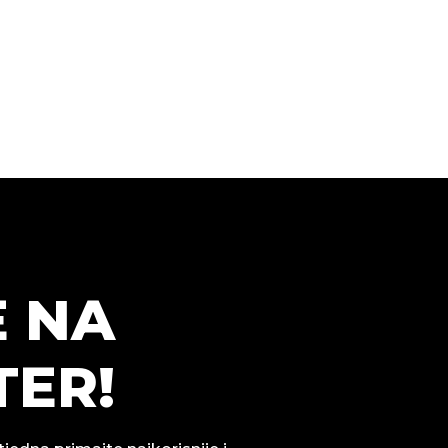
E NA
ER!