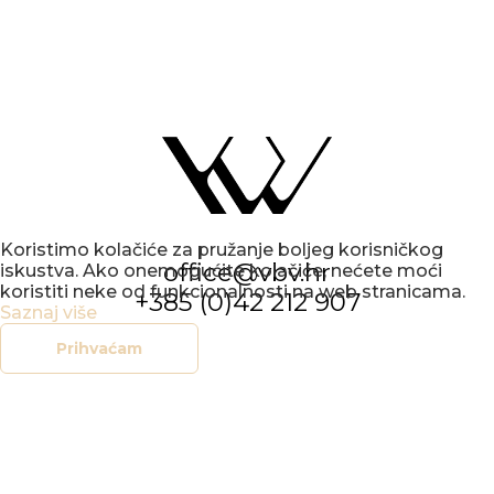
Koristimo kolačiće za pružanje boljeg korisničkog
office@vbv.hr
iskustva. Ako onemogućite kolačiće, nećete moći
koristiti neke od funkcionalnosti na web stranicama.
+385 (0)42 212 907
Saznaj više
Prihvaćam
KONCERTNI