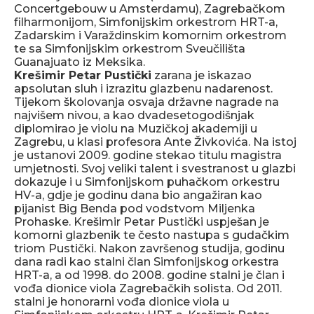
Concertgebouw u Amsterdamu), Zagrebačkom
filharmonijom, Simfonijskim orkestrom HRT-a,
Zadarskim i Varaždinskim komornim orkestrom
te sa Simfonijskim orkestrom Sveučilišta
Guanajuato iz Meksika.
Krešimir Petar Pustički
zarana je iskazao
apsolutan sluh i izrazitu glazbenu nadarenost.
Tijekom školovanja osvaja državne nagrade na
najvišem nivou, a kao dvadesetogodišnjak
diplomirao je violu na Muzičkoj akademiji u
Zagrebu, u klasi profesora Ante Živkovića. Na istoj
je ustanovi 2009. godine stekao titulu magistra
umjetnosti. Svoj veliki talent i svestranost u glazbi
dokazuje i u Simfonijskom puhačkom orkestru
HV-a, gdje je godinu dana bio angažiran kao
pijanist Big Benda pod vodstvom Miljenka
Prohaske. Krešimir Petar Pustički uspješan je
komorni glazbenik te često nastupa s gudačkim
triom Pustički. Nakon završenog studija, godinu
dana radi kao stalni član Simfonijskog orkestra
HRT-a, a od 1998. do 2008. godine stalni je član i
vođa dionice viola Zagrebačkih solista. Od 2011.
stalni je honorarni vođa dionice viola u