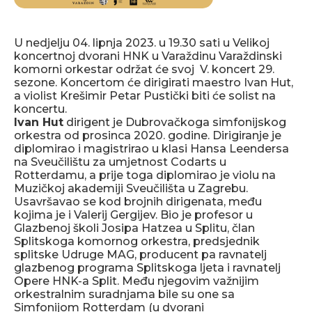
U nedjelju 04. lipnja 2023. u 19.30 sati u Velikoj
koncertnoj dvorani HNK u Varaždinu Varaždinski
komorni orkestar održat će svoj V. koncert 29.
sezone. Koncertom će dirigirati maestro Ivan Hut,
a violist Krešimir Petar Pustički biti će solist na
koncertu.
Ivan Hut
dirigent je Dubrovačkoga simfonijskog
orkestra od prosinca 2020. godine. Dirigiranje je
diplomirao i magistrirao u klasi Hansa Leendersa
na Sveučilištu za umjetnost Codarts u
Rotterdamu, a prije toga diplomirao je violu na
Muzičkoj akademiji Sveučilišta u Zagrebu.
Usavršavao se kod brojnih dirigenata, među
kojima je i Valerij Gergijev. Bio je profesor u
Glazbenoj školi Josipa Hatzea u Splitu, član
Splitskoga komornog orkestra, predsjednik
splitske Udruge MAG, producent pa ravnatelj
glazbenog programa Splitskoga ljeta i ravnatelj
Opere HNK-a Split. Među njegovim važnijim
orkestralnim suradnjama bile su one sa
Simfonijom Rotterdam (u dvorani