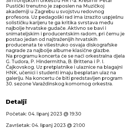
Simfonijskom orkestru HRT-a. Krešimir Petar
Pustički trenutno je zaposlen na Muzičkoj
akademiji u Zagrebu u svojstvu redovnog
profesora. Uz pedagoški rad ima izrazito uspješnu
solističku karijeru te ga kritika svrstava među
najbolje hrvatske gudače. Aktivno se bavi i
snimateljskim i producentskim radom, pri čemu je
postao jedan od najtraženijih hrvatskih
producenata te višestruko osvaja diskografske
nagrade za najbolje albume klasične glazbe.
Na programu koncerta će se naći orkestralna djela
G. Tudora, P. Hindermitha, B. Brittena i P. I.
Čajkovskog. Uz pretplatnike i ulaznice na blagajni
HNK, učenici i studenti imaju besplatan ulaz na
galeriju. Na koncertu će biti predstavljen program
30. sezone Varaždinskog komornog orkestra.
Detalji
Početak:
04. lipanj 2023 @ 19:30
Završetak:
04. lipanj 2023 @ 21:00