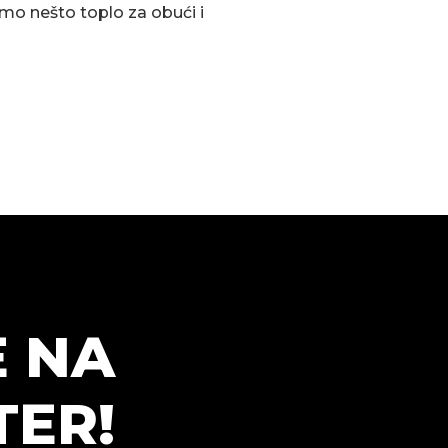
amo nešto toplo za obući i
E NA
ER!