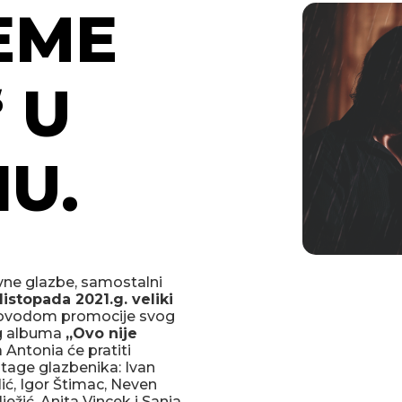
JEME
 U
U.
vne glazbe, samostalni
listopada 2021.g. veliki
povodom promocije svog
og albuma
„Ovo nije
 Antonia će pratiti
stage glazbenika: Ivan
lić, Igor Štimac, Neven
ežić, Anita Vincek i Sanja