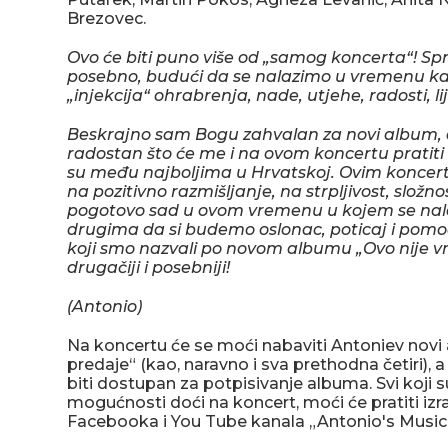
Brezovec.
Ovo će biti puno više od „samog koncerta“! S
posebno, budući da se nalazimo u vremenu k
„injekcija“ ohrabrenja, nade, utjehe, radosti, lije
Beskrajno sam Bogu zahvalan za novi album, a
radostan što će me i na ovom koncertu pratiti 
su među najboljima u Hrvatskoj. Ovim koncert
na pozitivno razmišljanje, na strpljivost, složno
pogotovo sad u ovom vremenu u kojem se nal
drugima da si budemo oslonac, poticaj i pomoć
koji smo nazvali po novom albumu „Ovo nije vri
drugačiji i posebniji!
(Antonio)
Na koncertu će se moći nabaviti Antoniev novi
predaje“ (kao, naravno i sva prethodna četiri),
biti dostupan za potpisivanje albuma. Svi koji su
mogućnosti doći na koncert, moći će pratiti iz
Facebooka i You Tube kanala „Antonio's Music