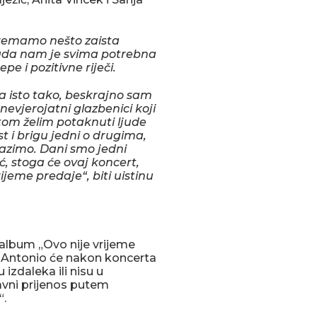
premamo nešto zaista
ada nam je svima potrebna
pe i pozitivne riječi.
 isto tako, beskrajno sam
nevjerojatni glazbenici koji
om želim potaknuti ljude
st i brigu jedni o drugima,
azimo. Dani smo jedni
, stoga će ovaj koncert,
jeme predaje“, biti uistinu
 album „Ovo nije vrijeme
 a Antonio će nakon koncerta
 izdaleka ili nisu u
ravni prijenos putem
“.