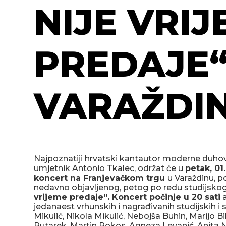
NIJE VRI
PREDAJE“
VARAŽDIN
Najpoznatiji hrvatski kantautor moderne duho
umjetnik Antonio Tkalec, održat će u
petak, 01.
koncert na Franjevačkom trgu
u Varaždinu, 
nedavno objavljenog, petog po redu studijsk
vrijeme predaje“. Koncert počinje u 20 sati
a
jedanaest vrhunskih i nagrađivanih studijskih i 
Mikulić, Nikola Mikulić, Nebojša Buhin, Marijo Bi
Putarek, Martin Pokos, Agneza Levanić, Anita Nj