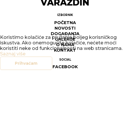
VARAŽDIN
IZBORNIK
POČETNA
NOVOSTI
DOGAĐANJA
Koristimo kolačiće za pružanje boljeg korisničkog
GALERIJE
iskustva. Ako onemogućite kolačiće, nećete moći
O NAMA
koristiti neke od funkcionalnosti na web stranicama.
KONTAKT
Saznaj više
SOCIAL
Prihvaćam
FACEBOOK
INSTAGRAM
LEGAL
DOKUMENTI
OPĆI UVJETI POSLOVANJA
SIGURNOST ON-LINE TRGOVINE
POLITIKA PRIVATNOSTI
UPRAVLJANJE KOLAČIĆIMA
PRAVO NA PRISTUP INFORMACIJAMA