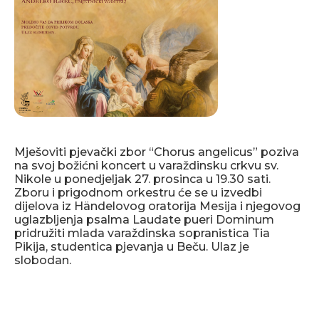
Mješoviti pjevački zbor “Chorus angelicus” poziva
na svoj božićni koncert u varaždinsku crkvu sv.
Nikole u ponedjeljak 27. prosinca u 19.30 sati.
Zboru i prigodnom orkestru će se u izvedbi
dijelova iz Händelovog oratorija Mesija i njegovog
uglazbljenja psalma Laudate pueri Dominum
pridružiti mlada varaždinska sopranistica Tia
Pikija, studentica pjevanja u Beču. Ulaz je
slobodan.