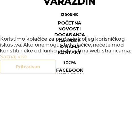
VARAŽDIN
IZBORNIK
POČETNA
NOVOSTI
DOGAĐANJA
Koristimo kolačiće za pružanje boljeg korisničkog
GALERIJE
iskustva. Ako onemogućite kolačiće, nećete moći
O NAMA
koristiti neke od funkcionalnosti na web stranicama.
KONTAKT
Saznaj više
SOCIAL
Prihvaćam
FACEBOOK
INSTAGRAM
LEGAL
DOKUMENTI
OPĆI UVJETI POSLOVANJA
SIGURNOST ON-LINE TRGOVINE
POLITIKA PRIVATNOSTI
UPRAVLJANJE KOLAČIĆIMA
PRAVO NA PRISTUP INFORMACIJAMA