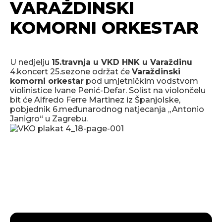
VARAŽDINSKI
KOMORNI ORKESTAR
U nedjelju
15.travnja u VKD HNK u Varaždinu
4.koncert 25.sezone održat će
Varaždinski
komorni orkestar
pod umjetničkim vodstvom
violinistice Ivane Penić-Defar. Solist na violončelu
bit će Alfredo Ferre Martinez iz Španjolske,
pobjednik 6.međunarodnog natjecanja „Antonio
Janigro“ u Zagrebu.