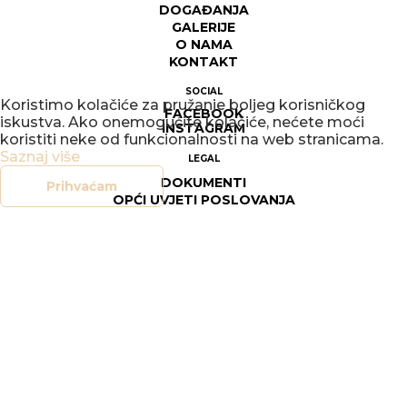
DOGAĐANJA
GALERIJE
O NAMA
KONTAKT
SOCIAL
Koristimo kolačiće za pružanje boljeg korisničkog
FACEBOOK
iskustva. Ako onemogućite kolačiće, nećete moći
INSTAGRAM
koristiti neke od funkcionalnosti na web stranicama.
Saznaj više
LEGAL
DOKUMENTI
Prihvaćam
OPĆI UVJETI POSLOVANJA
SIGURNOST ON-LINE TRGOVINE
POLITIKA PRIVATNOSTI
UPRAVLJANJE KOLAČIĆIMA
PRAVO NA PRISTUP INFORMACIJAMA
© 2026
COPYRIGHT KUV
WEB BY
SEUS