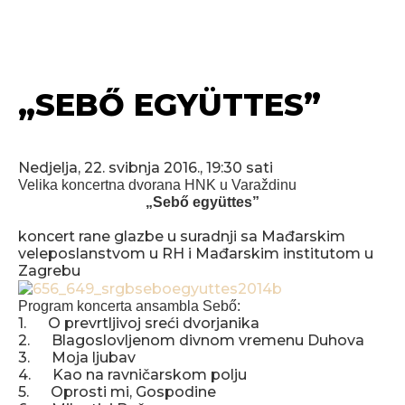
„SEBŐ EGYÜTTES”
Nedjelja, 22. svibnja 2016., 19:30 sati
Velika koncertna dvorana HNK u Varaždinu
„Sebő együttes”
koncert rane glazbe u suradnji sa Mađarskim
veleposlanstvom u RH i Mađarskim institutom u
Zagrebu
Program koncerta ansambla Sebő:
1. O prevrtljivoj sreći dvorjanika
2. Blagoslovljenom divnom vremenu Duhova
3. Moja ljubav
4. Kao na ravničarskom polju
5. Oprosti mi, Gospodine