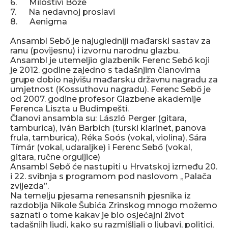
6. Milostivi Bože
7. Na nedavnoj proslavi
8. Aenigma
Ansambl Sebő je najugledniji mađarski sastav za
ranu (povijesnu) i izvornu narodnu glazbu.
Ansambl je utemeljio glazbenik Ferenc Sebő koji
je 2012. godine zajedno s tadašnjim članovima
grupe dobio najvišu mađarsku državnu nagradu za
umjetnost (Kossuthovu nagradu). Ferenc Sebő je
od 2007. godine profesor Glazbene akademije
Ferenca Liszta u Budimpešti.
Članovi ansambla su: László Perger (gitara,
tamburica), Iván Barbich (turski klarinet, panova
frula, tamburica), Réka Soós (vokal, violina), Sára
Tímár (vokal, udaraljke) i Ferenc Sebő (vokal,
gitara, ručne orguljice)
Ansambl Sebő će nastupiti u Hrvatskoj između 20.
i 22. svibnja s programom pod naslovom „Palača
zvijezda”.
Na temelju pjesama renesansnih pjesnika iz
razdoblja Nikole Šubića Zrinskog mnogo možemo
saznati o tome kakav je bio osjećajni život
tadašnjih ljudi, kako su razmišljali o ljubavi, politici,