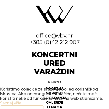
office@vbv.hr
+385 (0)42 212 907
KONCERTNI
URED
VARAŽDIN
IZBORNIK
POČETNA
Koristimo kolačiće za pružanje boljeg korisničkog
NOVOSTI
iskustva. Ako onemogućite kolačiće, nećete moći
DOGAĐANJA
koristiti neke od funkcionalnosti na web stranicama.
GALERIJE
Saznaj više
O NAMA