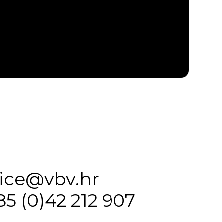
fice@vbv.hr
85 (0)42 212 907