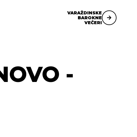
VARAŽDINSKE
BAROKNE
VEČERI
NOVO -