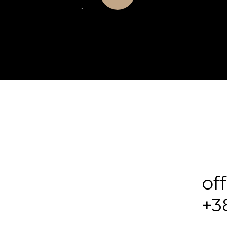
of
+3