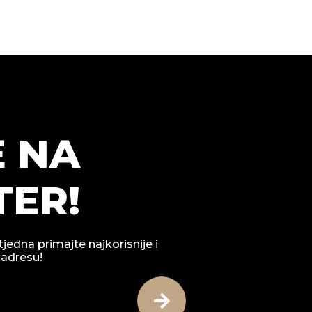
E NA
ER!
tjedna primajte najkorisnije i
 adresu!