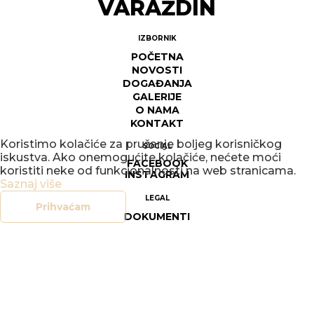
VARAŽDIN
IZBORNIK
POČETNA
NOVOSTI
DOGAĐANJA
GALERIJE
O NAMA
KONTAKT
Koristimo kolačiće za pružanje boljeg korisničkog
SOCIAL
iskustva. Ako onemogućite kolačiće, nećete moći
FACEBOOK
koristiti neke od funkcionalnosti na web stranicama.
INSTAGRAM
Saznaj više
LEGAL
Prihvaćam
DOKUMENTI
OPĆI UVJETI POSLOVANJA
SIGURNOST ON-LINE TRGOVINE
POLITIKA PRIVATNOSTI
UPRAVLJANJE KOLAČIĆIMA
PRAVO NA PRISTUP INFORMACIJAMA