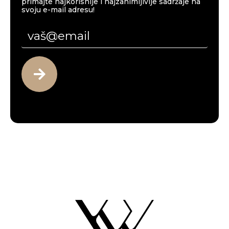
primajte najkorisnije i najzanimljivije sadržaje na
svoju e-mail adresu!