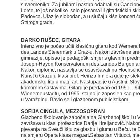
suvremenika. Za jubilarni nastup odabrali su Cancion
Lorce, te još nekoliko solo pjesama ili gitarističkih sk
Padovca. Ulaz je slobodan, a u slučaju kiše koncert će
Staroga grada.
DARKO RUŠEC, GITARA
Intenzivno je počeo učiti klasičnu gitaru kod Werner
des Landes Steiermark u Graz-u. Nakon završene sre
gimnazije, upisao je pedagoški smjer s glavnim predm
Joseph-Haydn Konservatorium des Landes Burgenlan
Nakon diplome, nastavlja se usavršavati na Hochschu
Kunst u Grazu u klasi prof. Heinza Irmlera gdje je st
akademsku titulu mag. art. Nastupao je u Austriji, Slove
komornim sastavima. Gitaru je predavao od 1991 – 94
Wienerneustadtu, od 1995. stalno je zaposlen kao prof
u Varaždinu. Bavio se i glazbenom publicistikom.
SOFIJA CINGULA, MEZZOSOPRAN
Glazbeno školovanje započela na Glazbenoj školi u V
završava u klasi profesorice Darije Hreljanović. Nako
pjevanja na Sveučilištu za glazbu i glumu u Beču. te D
na smjeru Opera klasa mag.art.Sebastian Vittucci, magi