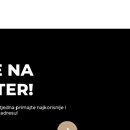
E NA
ER!
tjedna primajte najkorisnije i
 adresu!