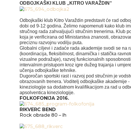
ODBOJKAŠKI KLUB „KITRO VARAŽDIN“
Odbojkaški klub Kitro Varaždin predstavit će rad odb
dobi od 9-12 godina. Želimo napomenuti kako klub ima 
stručnog rada zahvaljujući stručnim trenerima. Klub 
koja je verificirana od Ministarstva znanosti, obrazovan
preciznu razvojnu vodilju puta.
Globalni ciljevi i zadaće rada akademije svodi se na 
(koordinacija, fleksibilnost, dinamička i statička ravno
vizualne podražaje), razvoj funkcionalnih sposobnosti 
intervalnim pristupom kroz igre dužeg trajanja i umjer
učenja odbojkaške tehnike.
Dugoročan sportski rast i razvoj pod stručnim je vods
obrazovanih trenera. Voditelj odbojkaške akademije - 
kineziologije sa dodatnom kvalifikacijom za rad u odbo
apsolventica kineziologije.
FOLKOFONIJA 2016.
RIKVERC BEND
Rock obrade 80 – ih