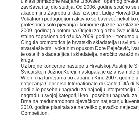
u klasi primadone Marjane Lipovšek i opernog prvaka
završava i taj dio studija. Od 2006. godine stručno s
akademiji u Zagrebu u klasi izv. prof. Lidije Horvat-Du
Vokalnom pedagogijom aktivno se bavi već nekoliko g
profesorica solo pjevanja i komorne glazbe na Glazbe
2009. godina) a potom na Odjelu za glazbu Sveučilišta
stalno zaposlena od ožujka 2009. godine – trenutno u 
Cingula promotorica je hrvatskih skladatelja u svijetu
stvaralaštvom i vokalnim opusom Dore Pejačević, Iv
te ostalih skladateljica i skladatelja, naročito varaždi
kruga.
Uz brojne koncertne nastupe u Hrvatskoj, Austriji te Slo
Švicarskoj i Južnoj Koreji, nastupala je uz ansamble
Wien, i na turnejama po Japanu i Kini. 2007. godine 
natjecanja Concorso Internationale di Canto Città di Sa
dodijelio posebnu nagradu za najbolju interpretaciju. 
nagradu u svojoj kategoriji kao i posebnu nagradu za na
Brna na međunarodnom pjevačkom natjecanju Iuventu
2010. godine plasirala se na veliko pjevačko natjecan
Competition.