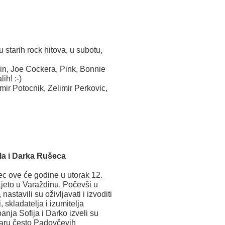
 starih rock hitova, u subotu,
lin, Joe Cockera, Pink, Bonnie
ih! :-)
ir Potocnik, Zelimir Perkovic,
la i Darka Rušeca
ec ove će godine u utorak 12.
 Ljeto u Varaždinu. Počevši u
tavili su oživljavati i izvoditi
 skladatelja i izumitelja
nja Sofija i Darko izveli su
itaru često Padovčevih