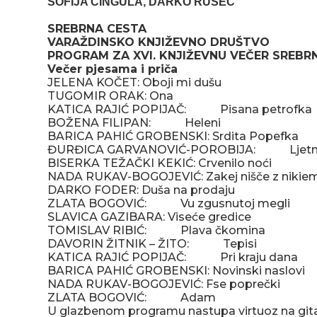
SOFIJA CINGULA, DARKO RUŠEC
SREBRNA CESTA
VARAŽDINSKO KNJIŽEVNO DRUŠTVO
PROGRAM ZA XVI. KNJIŽEVNU VEČER SREBR
Večer pjesama i priča
JELENA KOČET: Oboji mi dušu
TUGOMIR ORAK: Ona
KATICA RAJIĆ POPIJAČ: Pisana petrofka
BOŽENA FILIPAN: Heleni
BARICA PAHIĆ GROBENSKI: Srdita Popefka
ĐURĐICA GARVANOVIĆ-POROBIJA: Ljetna
BISERKA TEŽAČKI KEKIĆ: Crvenilo noći
NADA RUKAV-BOGOJEVIĆ: Zakej nišče z nikie
DARKO FODER: Duša na prodaju
ZLATA BOGOVIĆ: Vu zgusnutoj megli
SLAVICA GAZIBARA: Viseće gredice
TOMISLAV RIBIĆ: Plava čkomina
DAVORIN ŽITNIK – ŽITO: Tepisi
KATICA RAJIĆ POPIJAČ: Pri kraju dana
BARICA PAHIĆ GROBENSKI: Novinski naslovi
NADA RUKAV-BOGOJEVIĆ: Fse poprečki
ZLATA BOGOVIĆ: Adam
U glazbenom programu nastupa virtuoz na gitar