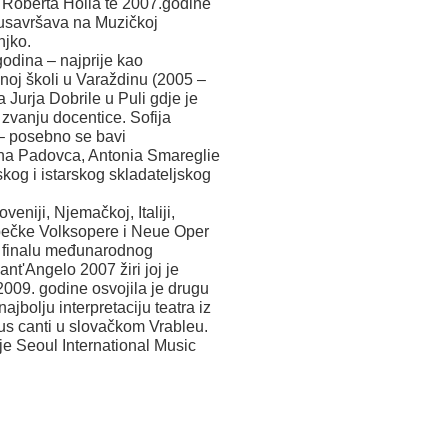
 Roberta Holla te 2007.godine
e usavršava na Muzičkoj
njko.
odina – najprije kao
noj školi u Varaždinu (2005 –
 Jurja Dobrile u Puli gdje je
zvanju docentice. Sofija
 – posebno se bavi
ana Padovca, Antonia Smareglie
nskog i istarskog skladateljskog
veniji, Njemačkoj, Italiji,
 bečke Volksopere i Neue Oper
u finalu međunarodnog
nt'Angelo 2007 žiri joj je
2009. godine osvojila je drugu
jbolju interpretaciju teatra iz
s canti u slovačkom Vrableu.
je Seoul International Music