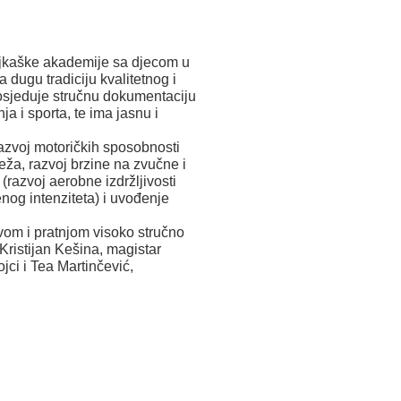
ojkaške akademije sa djecom u
dugu tradiciju kvalitetnog i
posjeduje stručnu dokumentaciju
ja i sporta, te ima jasnu i
razvoj motoričkih sposobnosti
teža, razvoj brzine na zvučne i
(razvoj aerobne izdržljivosti
enog intenziteta) i uvođenje
tvom i pratnjom visoko stručno
Kristijan Kešina, magistar
jci i Tea Martinčević,