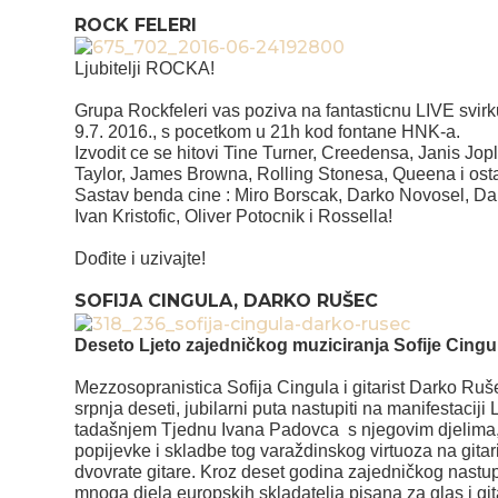
ROCK FELERI
Ljubitelji ROCKA!
Grupa Rockfeleri vas poziva na fantasticnu LIVE svirku
9.7. 2016., s pocetkom u 21h kod fontane HNK-a.
Izvodit ce se hitovi Tine Turner, Creedensa, Janis Jop
Taylor, James Browna, Rolling Stonesa, Queena i ostal
Sastav benda cine : Miro Borscak, Darko Novosel, Dam
Ivan Kristofic, Oliver Potocnik i Rossella!
Dođite i uzivajte!
SOFIJA CINGULA, DARKO RUŠEC
Deseto Ljeto zajedničkog muziciranja Sofije Cingu
Mezzosopranistica Sofija Cingula i gitarist Darko Ruš
srpnja deseti, jubilarni puta nastupiti na manifestaciji
tadašnjem Tjednu Ivana Padovca s njegovim djelima, nas
popijevke i skladbe tog varaždinskog virtuoza na gitari,
dvovrate gitare. Kroz deset godina zajedničkog nastupa
mnoga djela europskih skladatelja pisana za glas i g