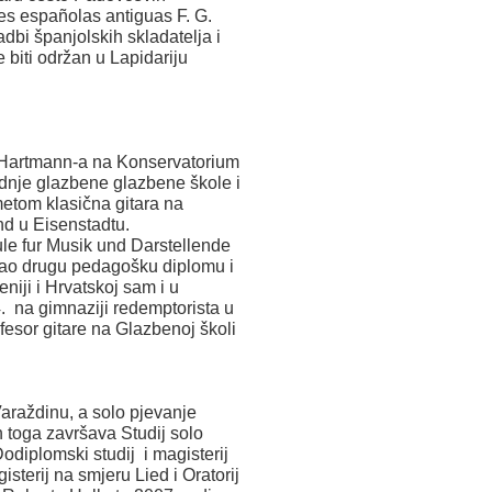
es españolas antiguas F. G.
ladbi španjolskih skladatelja i
 biti održan u Lapidariju
a Hartmann-a na Konservatorium
dnje glazbene glazbene škole i
etom klasična gitara na
d u Eisenstadtu.
le fur Musik und Darstellende
ekao drugu pedagošku diplomu i
niji i Hrvatskoj sam i u
. na gimnaziji redemptorista u
esor gitare na Glazbenoj školi
araždinu, a solo pjevanje
n toga završava Studij solo
odiplomski studij i magisterij
sterij na smjeru Lied i Oratorij