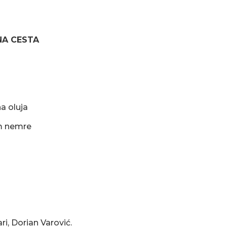
NA CESTA
 oluja
m nemre
i, Dorian Varović.