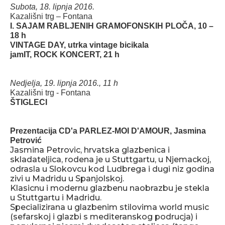
Subota, 18. lipnja 2016.
Kazališni trg – Fontana
I. SAJAM RABLJENIH GRAMOFONSKIH PLOČA, 10 –
18 h
VINTAGE DAY, utrka vintage bicikala
jamIT, ROCK KONCERT, 21 h
Nedjelja, 19. lipnja 2016., 11 h
Kazališni trg - Fontana
ŠTIGLECI
Prezentacija CD'a PARLEZ-MOI D'AMOUR, Jasmina
Petrović
Jasmina Petrovic, hrvatska glazbenica i
skladateljica, rodena je u Stuttgartu, u Njemackoj,
odrasla u Slokovcu kod Ludbrega i dugi niz godina
zivi u Madridu u Spanjolskoj.
Klasicnu i modernu glazbenu naobrazbu je stekla
u Stuttgartu i Madridu.
Specializirana u glazbenim stilovima world music
(sefarskoj i glazbi s mediteranskog podrucja) i