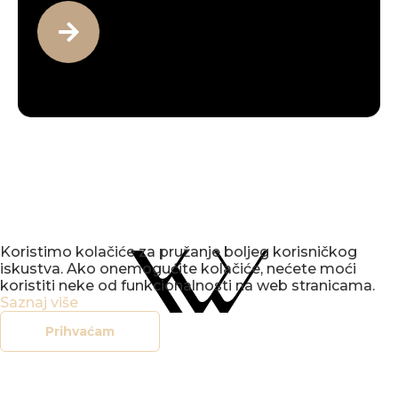
Koristimo kolačiće za pružanje boljeg korisničkog
iskustva. Ako onemogućite kolačiće, nećete moći
koristiti neke od funkcionalnosti na web stranicama.
Saznaj više
Prihvaćam
office@vbv.hr
+385 (0)42 212 907