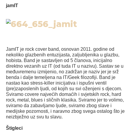
jamIT
JamIT je rock cover band, osnovan 2011. godine od
nekoliko glazbenih entuzijasta, zaljubljenika u glazbu,
hobista. Band je sastavljen od 5 članova, inicijalno
direktno vezanih uz IT (od tuda IT u nazivu). Sastav se u
međuvremenu izmijenio, no zadržan je naziv jer je srž
benda i dalje temeljena na IT/Geek filozofiji. Band je
nastao kao stress-killer inicijativa i ispušni ventil
(pre)zaposlenih ljudi, od kojih su svi oženjeni s djecom.
Sviramo covere najvećih domaćih i svjetskih rock, hard
rock, metal, blues i sličnih klasika. Sviramo jer to volimo,
sviramo da zabavljamo ljude, sviramo zbog slave i
medijske pozornosti, i naravno zbog svega ostalog što je
neizbježno uz svu tu slavu.
Štigleci