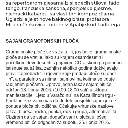
sa repertoarom pjesama iz sljedecih stilova: fado,
tango, francuska sansona, spanjolske pjesme,
njemacki kabaret i sa vlastitim kompozicijama.
Uglazbila je stihove bakinog brata, profesora
Milana Crnkovica, rodom iz Apatije kod Ludbrega.
SAJAM GRAMOFONSKIH PLOČA
Gramofonske ploče se vraćaju. Ili, još bolje, gramofonske
ploče su se vratile. Iako su krajem osamdesetih i
početkom devedesetih s pojavom CD-a skoro pa potpuno
istisnute sa tržišta, zadnjih nekoliko godina doživljavaju
pravi "comeback". Trgovine koje prodaju ploče su opet
"in", a paralelno sa njima i sajmovi na kojima se trguje
rabljenim pločama. Upravo jedan takav sajam biti će
održan 18. lipnja 2016. (10.00-18.00 sati) u sklopu
manifestacije "Ljeto u Varaždinu" na Kazališnom trgu -
Fontani. Pozivamo vas da dođete posjetiti sajam jer će
ponuda ploča biti odlična. Očekujte vrhunske naslove
jazza, bluesa, rocka, punka, ex yu grupa, alternative itd.
Obzirom da se sajam događa vani u slučaju lošeg
vremena biti će odgođen za subotu, 25. lipnja 2016.