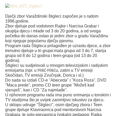
Dječji zbor Varaždinski štigleci započeo je s radom
1996.godine.
Zbor djeluje pod vodstvom Rajke i Narcisa Grabar i
okuplja djecu i mlade od 3 do 20 godina, a od svoga
početka do danas ostao je jedini zbor u gradu Varaždinu
koji njeguje popularnu dječju pjesmu.
Program rada Štigleca prilagođen je uzrastu djece, a zbor
trenutno djeluje u tri grupe:mala grupa od 3 do 7, starija
grupa od 8 do 12 godina i teen-grupa (od 13 do 20
godina).
Štigleci su sudjelovali u mnogim televizijskim i radijskim
emisijama (npr. u Hrtić-Hitiću, zatim u TV emisiji
Skočidan, TV emisiji Zvučnjak, Dorica i sl.)
Do sada su izdali CD-e ''Abeceda'' i ''Koza Roza'', DVD
''Maca prede'', promo CD teen grupe ''Možeš kad
vjeruješ'', kao i CD ''Za najmlađe''.
U njihovom programu rada ima puno snimanja u tonskim i
TV studijima što je uvijek zanimljivo iskustvo za djecu.
U sklopu udruge ''Štigleci'', osim dječjeg zbora i Teen
grupe djeluje Klaviraonica pod mentorstvom Narcisa
Grabara, te solo-pjevaonica (vokalni pedagog: Rajka