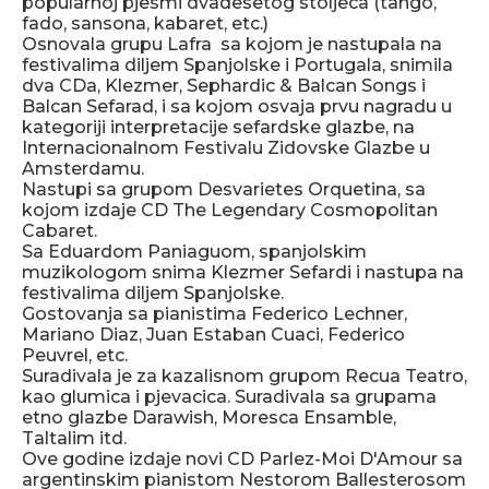
popularnoj pjesmi dvadesetog stoljeca (tango,
fado, sansona, kabaret, etc.)
Osnovala grupu Lafra sa kojom je nastupala na
festivalima diljem Spanjolske i Portugala, snimila
dva CDa, Klezmer, Sephardic & Balcan Songs i
Balcan Sefarad, i sa kojom osvaja prvu nagradu u
kategoriji interpretacije sefardske glazbe, na
Internacionalnom Festivalu Zidovske Glazbe u
Amsterdamu.
Nastupi sa grupom Desvarietes Orquetina, sa
kojom izdaje CD The Legendary Cosmopolitan
Cabaret.
Sa Eduardom Paniaguom, spanjolskim
muzikologom snima Klezmer Sefardi i nastupa na
festivalima diljem Spanjolske.
Gostovanja sa pianistima Federico Lechner,
Mariano Diaz, Juan Estaban Cuaci, Federico
Peuvrel, etc.
Suradivala je za kazalisnom grupom Recua Teatro,
kao glumica i pjevacica. Suradivala sa grupama
etno glazbe Darawish, Moresca Ensamble,
Taltalim itd.
Ove godine izdaje novi CD Parlez-Moi D'Amour sa
argentinskim pianistom Nestorom Ballesterosom