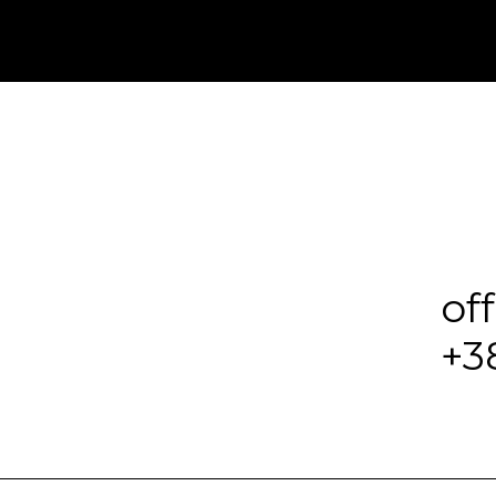
of
+3