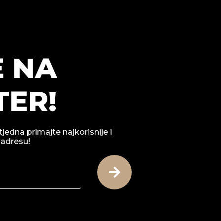
E NA
ER!
tjedna primajte najkorisnije i
 adresu!