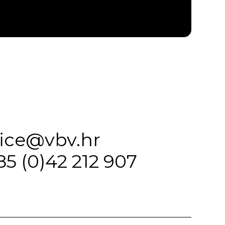
fice@vbv.hr
85 (0)42 212 907