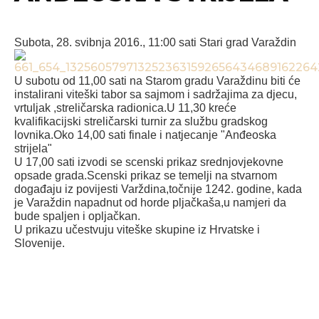
Subota, 28. svibnja 2016., 11:00 sati
Stari grad Varaždin
U subotu od 11,00 sati na Starom gradu Varaždinu biti će
instalirani viteški tabor sa sajmom i sadržajima za djecu,
vrtuljak ,streličarska radionica.U 11,30 kreće
kvalifikacijski streličarski turnir za službu gradskog
lovnika.Oko 14,00 sati finale i natjecanje "Anđeoska
strijela"
U 17,00 sati izvodi se scenski prikaz srednjovjekovne
opsade grada.Scenski prikaz se temelji na stvarnom
događaju iz povijesti Varždina,točnije 1242. godine, kada
je Varaždin napadnut od horde pljačkaša,u namjeri da
bude spaljen i opljačkan.
U prikazu učestvuju viteške skupine iz Hrvatske i
Slovenije.