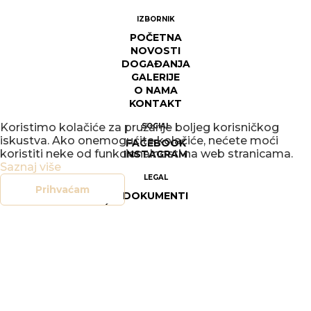
IZBORNIK
POČETNA
NOVOSTI
DOGAĐANJA
GALERIJE
O NAMA
KONTAKT
Koristimo kolačiće za pružanje boljeg korisničkog
SOCIAL
iskustva. Ako onemogućite kolačiće, nećete moći
FACEBOOK
koristiti neke od funkcionalnosti na web stranicama.
INSTAGRAM
Saznaj više
LEGAL
Prihvaćam
DOKUMENTI
OPĆI UVJETI POSLOVANJA
SIGURNOST ON-LINE TRGOVINE
POLITIKA PRIVATNOSTI
UPRAVLJANJE KOLAČIĆIMA
PRAVO NA PRISTUP INFORMACIJAMA