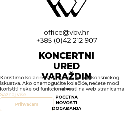
office@vbv.hr
+385 (0)42 212 907
KONCERTNI
URED
VARAŽDIN
Koristimo kolačiće za pružanje boljeg korisničkog
iskustva. Ako onemogućite kolačiće, nećete moći
koristiti neke od funkcionalnosti na web stranicama.
IZBORNIK
Saznaj više
POČETNA
NOVOSTI
Prihvaćam
DOGAĐANJA
GALERIJE
O NAMA
KONTAKT