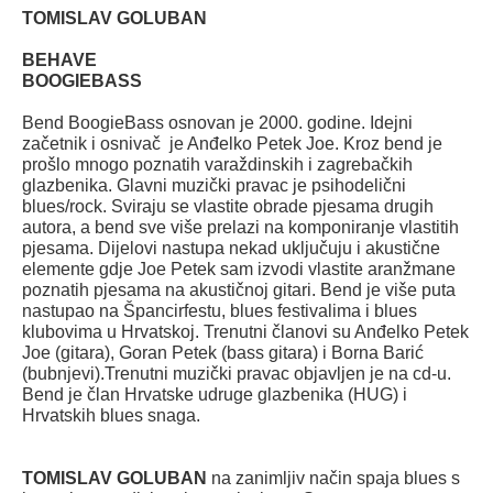
TOMISLAV GOLUBAN
BEHAVE
BOOGIEBASS
Bend BoogieBass osnovan je 2000. godine. Idejni
začetnik i osnivač je Anđelko Petek Joe. Kroz bend je
prošlo mnogo poznatih varaždinskih i zagrebačkih
glazbenika. Glavni muzički pravac je psihodelični
blues/rock. Sviraju se vlastite obrade pjesama drugih
autora, a bend sve više prelazi na komponiranje vlastitih
pjesama. Dijelovi nastupa nekad uključuju i akustične
elemente gdje Joe Petek sam izvodi vlastite aranžmane
poznatih pjesama na akustičnoj gitari. Bend je više puta
nastupao na Špancirfestu, blues festivalima i blues
klubovima u Hrvatskoj. Trenutni članovi su Anđelko Petek
Joe (gitara), Goran Petek (bass gitara) i Borna Barić
(bubnjevi).Trenutni muzički pravac objavljen je na cd-u.
Bend je član Hrvatske udruge glazbenika (HUG) i
Hrvatskih blues snaga.
TOMISLAV GOLUBAN
na zanimljiv način spaja blues s