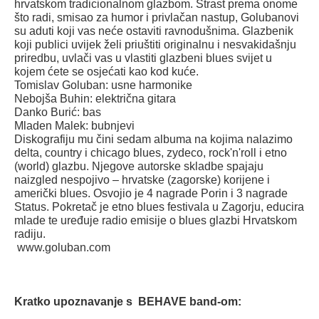
hrvatskom tradicionalnom glazbom. Strast prema onome
što radi, smisao za humor i privlačan nastup, Golubanovi
su aduti koji vas neće ostaviti ravnodušnima. Glazbenik
koji publici uvijek želi priuštiti originalnu i nesvakidašnju
priredbu, uvlači vas u vlastiti glazbeni blues svijet u
kojem ćete se osjećati kao kod kuće.
Tomislav Goluban: usne harmonike
Nebojša Buhin: električna gitara
Danko Burić: bas
Mladen Malek: bubnjevi
Diskografiju mu čini sedam albuma na kojima nalazimo
delta, country i chicago blues, zydeco, rock'n'roll i etno
(world) glazbu. Njegove autorske skladbe spajaju
naizgled nespojivo – hrvatske (zagorske) korijene i
američki blues. Osvojio je 4 nagrade Porin i 3 nagrade
Status. Pokretač je etno blues festivala u Zagorju, educira
mlade te uređuje radio emisije o blues glazbi Hrvatskom
radiju.
www.goluban.com
Kratko upoznavanje s BEHAVE band-om: