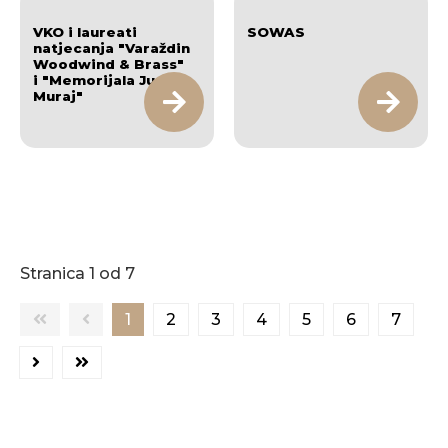
VKO i laureati
SOWAS
natjecanja "Varaždin
Woodwind & Brass"
i "Memorijala Jurica
Muraj"
Stranica 1 od 7
1
2
3
4
5
6
7