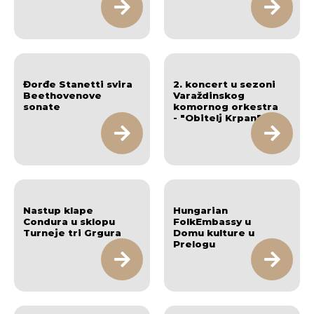
Đorđe Stanetti svira
2. koncert u sezoni
Beethovenove
Varaždinskog
sonate
komornog orkestra
- "Obitelj Krpan"
Nastup klape
Hungarian
Condura u sklopu
FolkEmbassy u
Turneje tri Grgura
Domu kulture u
Prelogu