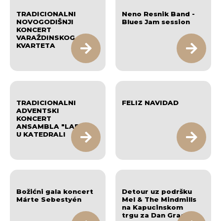
TRADICIONALNI
Neno Resnik Band -
NOVOGODIŠNJI
Blues Jam session
KONCERT
VARAŽDINSKOG
KVARTETA
TRADICIONALNI
FELIZ NAVIDAD
ADVENTSKI
KONCERT
ANSAMBLA "LADO"
U KATEDRALI
Božićni gala koncert
Detour uz podršku
Márte Sebestyén
Mel & The Mindmills
na Kapucinskom
trgu za Dan Grada