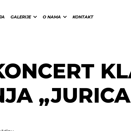
JA
GALERIJE
O NAMA
KONTAKT
KONCERT K
JA „JURICA