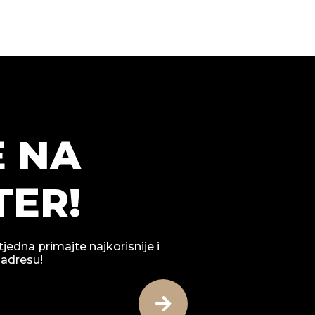
E NA
ER!
tjedna primajte najkorisnije i
 adresu!