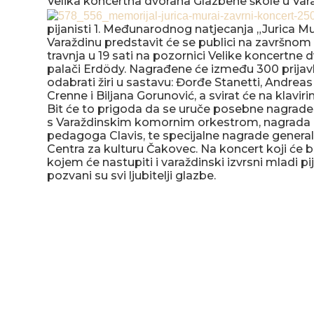
Velika koncertna dvorana Glazbene škole u Var
pijanisti 1. Međunarodnog natjecanja „Jurica M
Varaždinu predstavit će se publici na završnom
travnja u 19 sati na pozornici Velike koncertne
palači Erdödy. Nagrađene će između 300 prijavlj
odabrati žiri u sastavu: Đorđe Stanetti, Andrea
Crenne i Biljana Gorunović, a svirat će na klavi
Bit će to prigoda da se uruče posebne nagrade 
s Varaždinskim komornim orkestrom, nagrada 
pedagoga Clavis, te specijalne nagrade genera
Centra za kulturu Čakovec. Na koncert koji će bi
kojem će nastupiti i varaždinski izvrsni mladi pij
pozvani su svi ljubitelji glazbe.