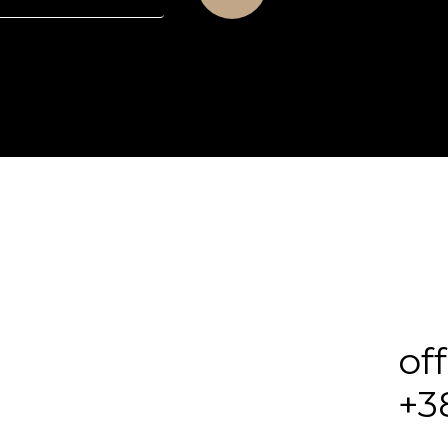
of
+3