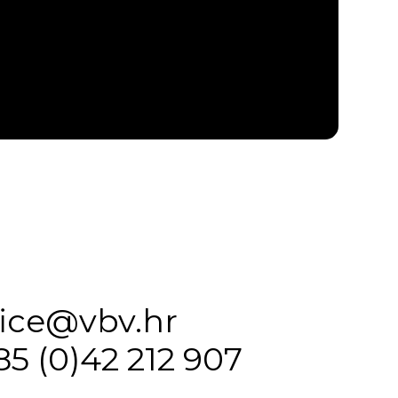
fice@vbv.hr
85 (0)42 212 907