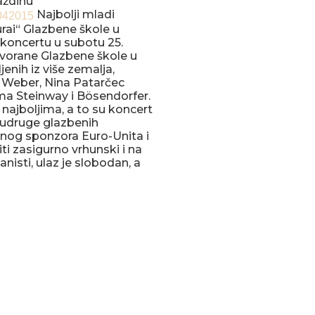
aždinu
Najbolji mladi
urai“ Glazbene škole u
 koncertu u subotu 25.
 dvorane Glazbene škole u
enih iz više zemalja,
s Weber, Nina Patarčec
rima Steinway i Bösendorfer.
najboljima, a to su koncert
udruge glazbenih
lnog sponzora Euro-Unita i
ti zasigurno vrhunski i na
anisti, ulaz je slobodan, a