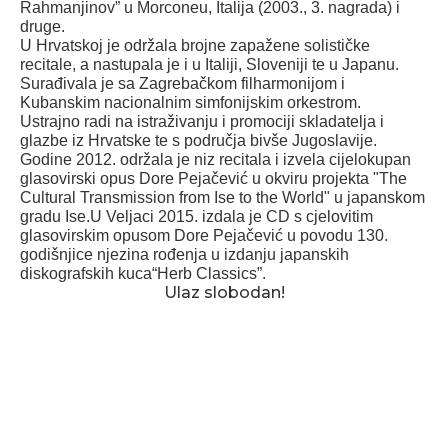
Rahmanjinov” u Morconeu, Italija (2003., 3. nagrada) i
druge.
U Hrvatskoj je održala brojne zapažene solističke
recitale, a nastupala je i u Italiji, Sloveniji te u Japanu.
Surađivala je sa Zagrebačkom filharmonijom i
Kubanskim nacionalnim simfonijskim orkestrom.
Ustrajno radi na istraživanju i promociji skladatelja i
glazbe iz Hrvatske te s područja bivše Jugoslavije.
Godine 2012. održala je niz recitala i izvela cijelokupan
glasovirski opus Dore Pejačević u okviru projekta "The
Cultural Transmission from Ise to the World" u japanskom
gradu Ise.U Veljaci 2015. izdala je CD s cjelovitim
glasovirskim opusom Dore Pejačević u povodu 130.
godišnjice njezina rođenja u izdanju japanskih
diskografskih kuca“Herb Classics”.
Ulaz slobodan!