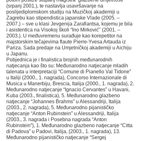
(srpanj 2001.), te nastavlja usavršavanje na
poslijediplomskom studiju na Muzičkoj akademiji u
Zagrebu kao stipendistica japanske Vlade (2005. –
2007.) – sve u klasi Jevgenija Zarafiantsa, kojemu je bila
i asistentica na Visokoj školi “Ino Mirković" (2001. –
2003.). U međuvremenu surađuje kao korepetitor na
majstorskim tečajevima flaute Pierre-Yvesa Artauda iz
Pariza. Sada predaje na Umjetničkoj akademiji u Aichiju
u Japanu.
Pobjednica je i finalistica brojnih međunarodnih
natjecanja kao što su: Međunarodno natjecanje mladih
talenata u interpretaciji “Comune di Pianello Val Tidone”
u Italiji (2000., 1. nagrada), Concorso Internazionale di
Musica u Manerbiju, Brescia, Italija (2000., 1. nagrada), 2.
Međunarodno natjecanje “Ignacio Cervantes” u Havani,
Kuba (2003., finalistica), 5. Međunarodno glazbeno
natjecanje “Johannes Brahms” u Alessandriji, Italija
(2003., 2. nagrada), 5. Međunarodno pijanističko
natjecanje “Anton Rubinstein” u Alessandriji, Italija
(2003., 3. nagrada i Posebna nagrada “Anton
Rubinstein”), 1. Međunarodno glazbeno natjecanje “Citta
di Padova” u Padovi, Italija, (2003., 1. nagrada), 13.
Međunarodno pijanističko natjecanje “Sergej