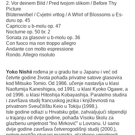
2. Vor deinem Bild / Pred tvojom slikom / Before Thy
Picture
Blütenwirbel / Cvjetni vrtlog / A Whirl of Blossoms u Es-
duru op. 45
Capriccio u b-molu op. 47
Nocturne op. 50 br. 2
Sonata za glasovir u b-molu op. 36
Con fuoco ma non troppo allegro
Andante con molto espressione
Rondo. Allegro risoluto
Yoko Nishii
rođena je u gradu Ise u Japanu i već od
četvrte godine života pohađa privatne satove glasovira
kod Mitsuko Tomio. Od 1986. učenje nastavlja u klasi
Naofumija Kaneshigea, od 1991. u klasi Kyoko Ogawe, a
od 1996. u klasi Hitoshija Kobayashija. Paralelno studira
i završava studij francuskog jezika i književnosti na
privatnom Sveučilištu Keio u Tokiju (1998.).
Iste godine odlazi u Hrvatsku gdje, zahvaljujući stipendiji
u trajanju od dvije godine, pohađa Visoku školu za
glazbenu umjetnost “Ino Mirković” u Lovranu. U samo
dvije godine završava četverogodišnji studij (2000.),
potom postiže stupanj magistra glazbene umjetnosti