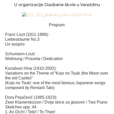
U organizacije Glazbene škole u Varaždinu
Program:
Franz Liszt (1811-1886):
Liebesträume No.3
Un sospiro
Schumann-Liszt:
Widmung / Posveta / Dedication
Kozaburo Hirai (1910-2002):
Variations on the Theme of “Kojo no Tsuki (the Moon over
the old Castle)”
(Kojo no Tsuki: one of the most famous Japanese songs
composed by Rentarō Taki)
Dora Pejačević (1885-1923):
Zwei Klavierskizzen / Dvije skice za glasovir / Two Piano
Sketches opp. 44
1. An Dich! / Tebi! / To Thee!