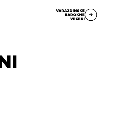
VARAŽDINSKE
BAROKNE
VEČERI
NI