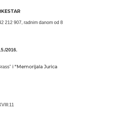
RKESTAR
 042 212 907, radnim danom od 8
15./2016.
i "Memorijala Jurica
Brass"
XVIII:11