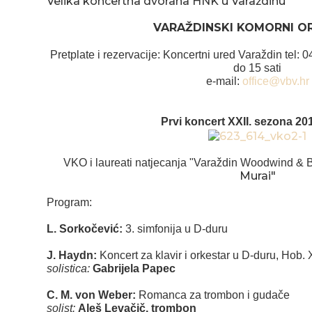
Velika koncertna dvorana HNK u Varaždinu
VARAŽDINSKI KOMORNI O
Pretplate i rezervacije: Koncertni ured Varaždin tel:
do 15 sati
e-mail:
office@vbv.hr
Prvi koncert XXII. sezona 20
VKO i laureati natjecanja "Varaždin Woodwind & 
Murai"
Program:
L. Sorkočević:
3. simfonija u D-duru
J. Haydn:
Koncert za klavir i orkestar u D-duru, Hob. 
solistica:
Gabrijela Papec
C. M. von Weber:
Romanca za trombon i gudače
solist:
Aleš Levačič, trombon