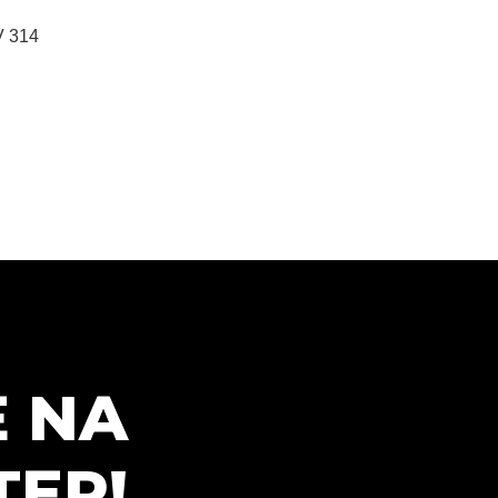
V 314
E NA
ER!