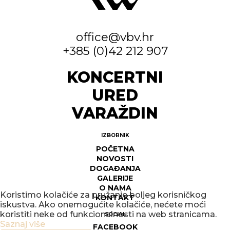
office@vbv.hr
+385 (0)42 212 907
KONCERTNI
URED
VARAŽDIN
IZBORNIK
POČETNA
NOVOSTI
DOGAĐANJA
GALERIJE
O NAMA
Koristimo kolačiće za pružanje boljeg korisničkog
KONTAKT
iskustva. Ako onemogućite kolačiće, nećete moći
koristiti neke od funkcionalnosti na web stranicama.
SOCIAL
Saznaj više
FACEBOOK