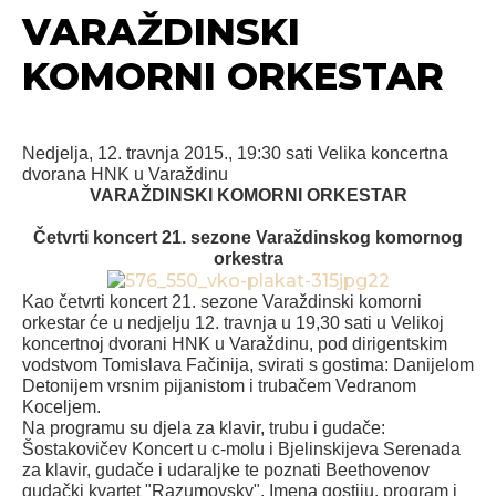
VARAŽDINSKI
KOMORNI ORKESTAR
Nedjelja, 12. travnja 2015., 19:30 sati
Velika koncertna
dvorana HNK u Varaždinu
VARAŽDINSKI KOMORNI ORKESTAR
Četvrti koncert 21. sezone Varaždinskog komornog
orkestra
Kao četvrti koncert 21. sezone Varaždinski komorni
orkestar će u nedjelju 12. travnja u 19,30 sati u Velikoj
koncertnoj dvorani HNK u Varaždinu, pod dirigentskim
vodstvom Tomislava Fačinija, svirati s gostima: Danijelom
Detonijem vrsnim pijanistom i trubačem Vedranom
Koceljem.
Na programu su djela za klavir, trubu i gudače:
Šostakovičev Koncert u c-molu i Bjelinskijeva Serenada
za klavir, gudače i udaraljke te poznati Beethovenov
gudački kvartet "Razumovsky". Imena gostiju, program i