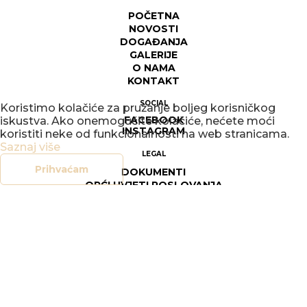
POČETNA
NOVOSTI
DOGAĐANJA
GALERIJE
O NAMA
KONTAKT
SOCIAL
Koristimo kolačiće za pružanje boljeg korisničkog
FACEBOOK
iskustva. Ako onemogućite kolačiće, nećete moći
INSTAGRAM
koristiti neke od funkcionalnosti na web stranicama.
Saznaj više
LEGAL
Prihvaćam
DOKUMENTI
OPĆI UVJETI POSLOVANJA
SIGURNOST ON-LINE TRGOVINE
POLITIKA PRIVATNOSTI
UPRAVLJANJE KOLAČIĆIMA
PRAVO NA PRISTUP INFORMACIJAMA
© 2026
COPYRIGHT KUV
WEB BY
SEUS