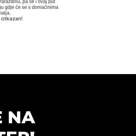
Varaždinu, pa se i ovaj put
gu gdje će se s domaćinima
malja.
i otkazan!
E NA