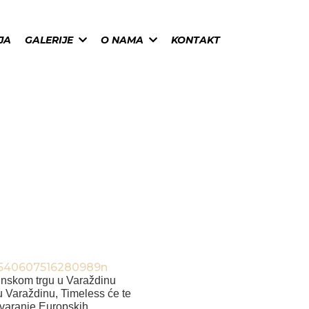
JA
GALERIJE
O NAMA
KONTAKT
cinskom trgu u Varaždinu
u Varaždinu, Timeless će te
otvaranje Europskih