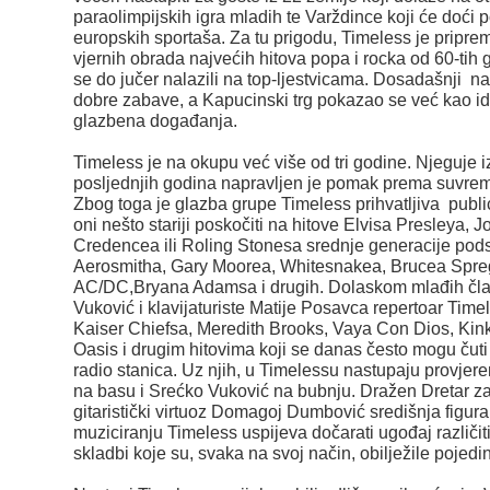
paraolimpijskih igra mladih te Varždince koji će doći po
europskih sportaša. Za tu prigodu, Timeless je pripre
vjernih obrada najvećih hitova popa i rocka od 60-tih 
se do jučer nalazili na top-ljestvicama. Dosadašnji n
dobre zabave, a Kapucinski trg pokazao se već kao id
glazbena događanja.
Timeless je na okupu već više od tri godine. Njeguje 
posljednjih godina napravljen je pomak prema suvrem
Zbog toga je glazba grupe Timeless prihvatljiva public
oni nešto stariji poskočiti na hitove Elvisa Presleya, 
Credencea ili Roling Stonesa srednje generacije podsj
Aerosmitha, Gary Moorea, Whitesnakea, Brucea Spregs
AC/DC,Bryana Adamsa i drugih. Dolaskom mlađih čla
Vuković i klavijaturiste Matije Posavca repertoar Ti
Kaiser Chiefsa, Meredith Brooks, Vaya Con Dios, Kin
Oasis i drugim hitovima koji se danas često mogu čut
radio stanica. Uz njih, u Timelessu nastupaju provjer
na basu i Srećko Vuković na bubnju. Dražen Dretar zad
gitaristički virtuoz Domagoj Dumbović središnja figura
muziciranju Timeless uspijeva dočarati ugođaj različit
skladbi koje su, svaka na svoj način, obilježile pojed