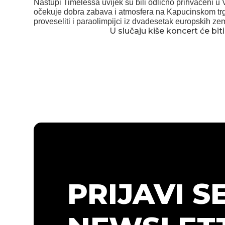
Nastupi Timelessa uvijek su bili odlično prihvaćeni u 
očekuje dobra zabava i atmosfera na Kapucinskom tr
proveseliti i paraolimpijci iz dvadesetak europskih ze
U slučaju kiše koncert će bit
PRIJAVI S