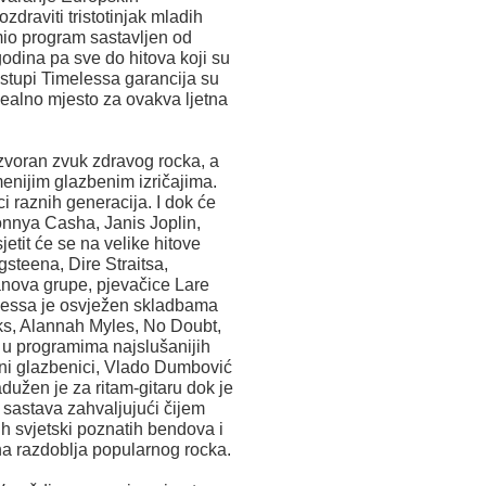
zdraviti tristotinjak mladih
mio program sastavljen od
godina pa sve do hitova koji su
astupi Timelessa garancija su
ealno mjesto za ovakva ljetna
izvoran zvuk zdravog rocka, a
enijim glazbenim izričajima.
i raznih generacija. I dok će
Jonnya Casha, Janis Joplin,
etit će se na velike hitove
teena, Dire Straitsa,
nova grupe, pjevačice Lare
melessa je osvježen skladbama
ks, Alannah Myles, No Doubt,
i u programima najslušanijih
eni glazbenici, Vlado Dumbović
užen je za ritam-gitaru dok je
 sastava zahvaljujući čijem
ih svjetski poznatih bendova i
ina razdoblja popularnog rocka.