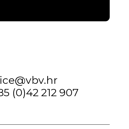
fice@vbv.hr
85 (0)42 212 907