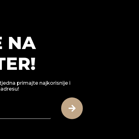
E NA
ER!
tjedna primajte najkorisnije i
 adresu!