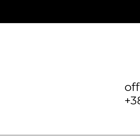
of
+3