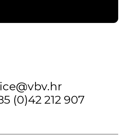
fice@vbv.hr
85 (0)42 212 907