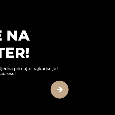
E NA
ER!
tjedna primajte najkorisnije i
 adresu!