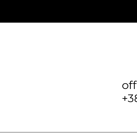
of
+3