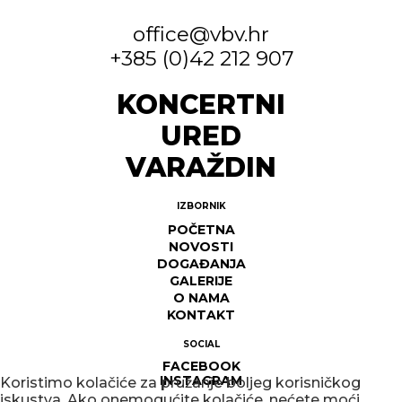
office@vbv.hr
+385 (0)42 212 907
KONCERTNI
URED
VARAŽDIN
IZBORNIK
POČETNA
NOVOSTI
DOGAĐANJA
GALERIJE
O NAMA
KONTAKT
SOCIAL
FACEBOOK
INSTAGRAM
Koristimo kolačiće za pružanje boljeg korisničkog
iskustva. Ako onemogućite kolačiće, nećete moći