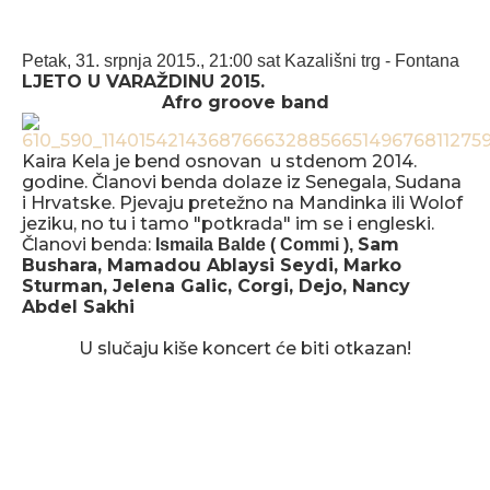
Petak, 31. srpnja 2015., 21:00 sat
Kazališni trg - Fontana
LJETO U VARAŽDINU 2015.
Afro groove band
Kaira Kela je bend osnovan u stdenom 2014.
godine. Članovi benda dolaze iz Senegala, Sudana
i Hrvatske. Pjevaju pretežno na Mandinka ili Wolof
jeziku, no tu i tamo "potkrada" im se i engleski.
Članovi benda:
Sam
Ismaila Balde ( Commi ),
Bushara, Mamadou Ablaysi Seydi, Marko
Sturman, Jelena Galic, Corgi, Dejo, Nancy
Abdel Sakhi
U slučaju kiše koncert će biti otkazan!