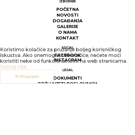
IZBORNIK
POČETNA
NOVOSTI
DOGAĐANJA
GALERIJE
O NAMA
KONTAKT
SOCIAL
Koristimo kolačiće za pružanje boljeg korisničkog
iskustva. Ako onemogućite kolačiće, nećete moći
FACEBOOK
INSTAGRAM
koristiti neke od funkcionalnosti na web stranicama.
Saznaj više
LEGAL
Prihvaćam
DOKUMENTI
OPĆI UVJETI POSLOVANJA
SIGURNOST ON-LINE TRGOVINE
POLITIKA PRIVATNOSTI
UPRAVLJANJE KOLAČIĆIMA
PRAVO NA PRISTUP INFORMACIJAMA
© 2026
COPYRIGHT KUV
WEB BY
SEUS