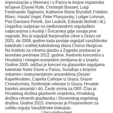
improvizacije u Weimaru i u Parizu te brojne majstorske
tečajeve (Daniel Roth, Christoph Bossert, Luigi
Ferdinando Tagliavini, Katherine Biene Bryndorf, Frédéric
Blanc, Harald Vogel, Peter Planyavsky, Ludger Lohman,
Pier Damiano Peretti, Jon Laukvik, Edoardo Bellotti i dr.).
Uspješno sudjeluje na međunarodnim orguljaškim
natjecanjima u Austriji i Švicarskoj gdje osvaja prve
nagrade. Bio je orguljaš franjevačke crkve u Grazu od
2001. do 2008. godine kada postaje orguljaš varaždinske
katedrale i voditelj katedralnog zbora Chorus liturgicus.
Na Institutu za crkvenu glazbu u Zagrebu predavao je
teoretske predmete 2012. godine. Redovito koncertira u
Hrvatskoj i mnogim europskim zemljama te u Izraelu.
Godine 2005. održao je koncert na glasovitim orguljama
katedrale Notre Dame u Parizu. Surađuje s brojnim
vokalnim i instrumentalnim ansamblima (Grazer
Kapellknaben, Capella Calliope iz Graza, Grazer
Choralschola, Simfonijski orkestar iz Graza, Hrvatski
barokni ansambl i dr). Često snima za ORF. Član je
Hrvatskog društva glazbenih umjetnika, Hrvatskog
društva crkvenih glazbenika i Slovenskog orgelskog
društva. Godine 2015. imenovan je Povjerenikom za
zaštitu orgulja Varaždinske biskupije.
Ulaz slobodan!