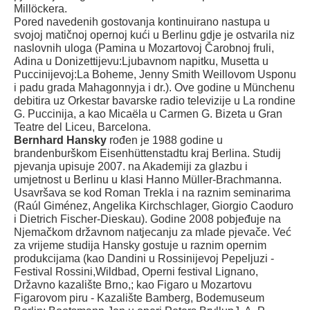
Millöckera.
Pored navedenih gostovanja kontinuirano nastupa u
svojoj matičnoj opernoj kući u Berlinu gdje je ostvarila niz
naslovnih uloga (Pamina u Mozartovoj Čarobnoj fruli,
Adina u Donizettijevu:Ljubavnom napitku, Musetta u
Puccinijevoj:La Boheme, Jenny Smith Weillovom Usponu
i padu grada Mahagonnyja i dr.). Ove godine u Münchenu
debitira uz Orkestar bavarske radio televizije u La rondine
G. Puccinija, a kao Micaëla u Carmen G. Bizeta u Gran
Teatre del Liceu, Barcelona.
Bernhard Hansky
rođen je 1988 godine u
brandenburškom Eisenhüttenstadtu kraj Berlina. Studij
pjevanja upisuje 2007. na Akademiji za glazbu i
umjetnost u Berlinu u klasi Hanno Müller-Brachmanna.
Usavršava se kod Roman Trekla i na raznim seminarima
(Raúl Giménez, Angelika Kirchschlager, Giorgio Caoduro
i Dietrich Fischer-Dieskau). Godine 2008 pobjeđuje na
Njemačkom državnom natjecanju za mlade pjevače. Već
za vrijeme studija Hansky gostuje u raznim opernim
produkcijama (kao Dandini u Rossinijevoj Pepeljuzi -
Festival Rossini,Wildbad, Operni festival Lignano,
Državno kazalište Brno,; kao Figaro u Mozartovu
Figarovom piru - Kazalište Bamberg, Bodemuseum