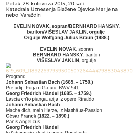
Petak, 28. kolovoza 2015., 20 sati
Katedrala Uznesenja Blažene Djevice Marije na
nebo, Varaždin
EVELIN NOVAK, sopran/BERNHARD HANSKY,
bariton/VIŠESLAV JAKLIN, orgulje
Orgulje Wolfgang Julius Braun (1988.)
EVELIN NOVAK
, sopran
BERNHARD HANSKY
, bariton
VIŠESLAV JAKLIN
, orgulje
Program:
Johann Sebastian Bach (1685. – 1750.)
Preludij i Fuga u G-duru, BWV 541
Georg Friedrich Händel (1685. – 1759.)
Lascia ch'io pianga, arija iz opere Rinaldo
Johann Sebastian Bach
Mache dich, mein Herze, iz Matthäus-Passion
César Franck (1822. – 1890.)
Panis Angelicus
Georg Friedrich Händel
Io t'abbraccio, duet iz opere Rodelinda