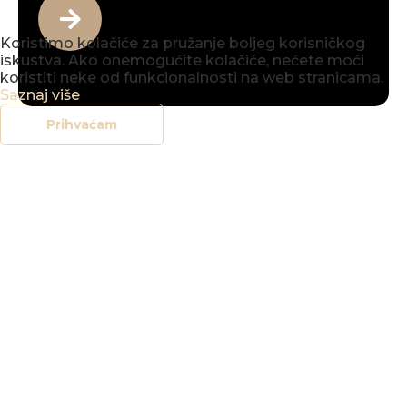
Koristimo kolačiće za pružanje boljeg korisničkog
iskustva. Ako onemogućite kolačiće, nećete moći
koristiti neke od funkcionalnosti na web stranicama.
Saznaj više
Prihvaćam
office@vbv.hr
+385 (0)42 212 907