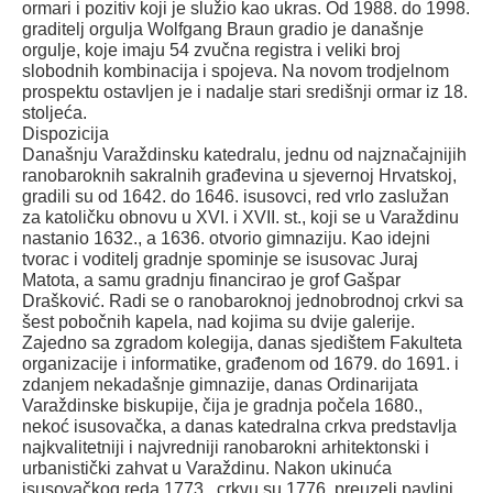
ormari i pozitiv koji je služio kao ukras. Od 1988. do 1998.
graditelj orgulja Wolfgang Braun gradio je današnje
orgulje, koje imaju 54 zvučna registra i veliki broj
slobodnih kombinacija i spojeva. Na novom trodjelnom
prospektu ostavljen je i nadalje stari središnji ormar iz 18.
stoljeća.
Dispozicija
Današnju Varaždinsku katedralu, jednu od najznačajnijih
ranobaroknih sakralnih građevina u sjevernoj Hrvatskoj,
gradili su od 1642. do 1646. isusovci, red vrlo zaslužan
za katoličku obnovu u XVI. i XVII. st., koji se u Varaždinu
nastanio 1632., a 1636. otvorio gimnaziju. Kao idejni
tvorac i voditelj gradnje spominje se isusovac Juraj
Matota, a samu gradnju financirao je grof Gašpar
Drašković. Radi se o ranobaroknoj jednobrodnoj crkvi sa
šest pobočnih kapela, nad kojima su dvije galerije.
Zajedno sa zgradom kolegija, danas sjedištem Fakulteta
organizacije i informatike, građenom od 1679. do 1691. i
zdanjem nekadašnje gimnazije, danas Ordinarijata
Varaždinske biskupije, čija je gradnja počela 1680.,
nekoć isusovačka, a danas katedralna crkva predstavlja
najkvalitetniji i najvredniji ranobarokni arhitektonski i
urbanistički zahvat u Varaždinu. Nakon ukinuća
isusovačkog reda 1773., crkvu su 1776. preuzeli pavlini,