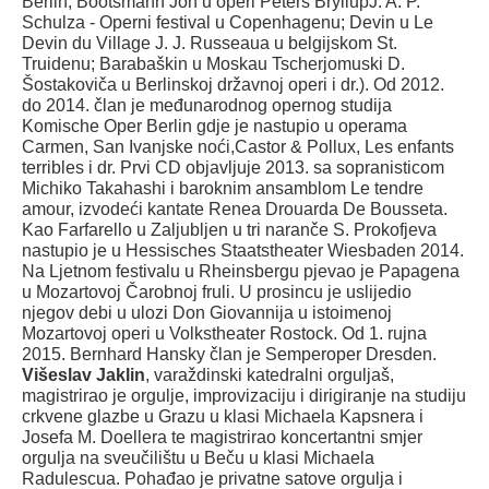
Berlin; Bootsmann Jon u operi Peters BryllupJ. A. P.
Schulza - Operni festival u Copenhagenu; Devin u Le
Devin du Village J. J. Russeaua u belgijskom St.
Truidenu; Barabaškin u Moskau Tscherjomuski D.
Šostakoviča u Berlinskoj državnoj operi i dr.). Od 2012.
do 2014. član je međunarodnog opernog studija
Komische Oper Berlin gdje je nastupio u operama
Carmen, San Ivanjske noći,Castor & Pollux, Les enfants
terribles i dr. Prvi CD objavljuje 2013. sa sopranisticom
Michiko Takahashi i baroknim ansamblom Le tendre
amour, izvodeći kantate Renea Drouarda De Bousseta.
Kao Farfarello u Zaljubljen u tri naranče S. Prokofjeva
nastupio je u Hessisches Staatstheater Wiesbaden 2014.
Na Ljetnom festivalu u Rheinsbergu pjevao je Papagena
u Mozartovoj Čarobnoj fruli. U prosincu je uslijedio
njegov debi u ulozi Don Giovannija u istoimenoj
Mozartovoj operi u Volkstheater Rostock. Od 1. rujna
2015. Bernhard Hansky član je Semperoper Dresden.
Višeslav Jaklin
, varaždinski katedralni orguljaš,
magistrirao je orgulje, improvizaciju i dirigiranje na studiju
crkvene glazbe u Grazu u klasi Michaela Kapsnera i
Josefa M. Doellera te magistrirao koncertantni smjer
orgulja na sveučilištu u Beču u klasi Michaela
Radulescua. Pohađao je privatne satove orgulja i