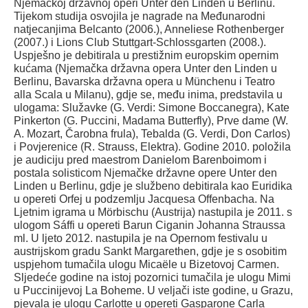
Njemačkoj državnoj operi Unter den Linden u Berlinu.
Tijekom studija osvojila je nagrade na Međunarodni
natjecanjima Belcanto (2006.), Anneliese Rothenberger
(2007.) i Lions Club Stuttgart-Schlossgarten (2008.).
Uspješno je debitirala u prestižnim europskim opernim
kućama (Njemačka državna opera Unter den Linden u
Berlinu, Bavarska državna opera u Münchenu i Teatro
alla Scala u Milanu), gdje se, među inima, predstavila u
ulogama: Služavke (G. Verdi: Simone Boccanegra), Kate
Pinkerton (G. Puccini, Madama Butterfly), Prve dame (W.
A. Mozart, Čarobna frula), Tebalda (G. Verdi, Don Carlos)
i Povjerenice (R. Strauss, Elektra). Godine 2010. položila
je audiciju pred maestrom Danielom Barenboimom i
postala solisticom Njemačke državne opere Unter den
Linden u Berlinu, gdje je službeno debitirala kao Euridika
u opereti Orfej u podzemlju Jacquesa Offenbacha. Na
Ljetnim igrama u Mörbischu (Austrija) nastupila je 2011. s
ulogom Sáffi u opereti Barun Ciganin Johanna Straussa
ml. U ljeto 2012. nastupila je na Opernom festivalu u
austrijskom gradu Sankt Margarethen, gdje je s osobitim
uspjehom tumačila ulogu Micaële u Bizetovoj Carmen.
Sljedeće godine na istoj pozornici tumačila je ulogu Mimi
u Puccinijevoj La Boheme. U veljači iste godine, u Grazu,
pjevala je ulogu Carlotte u opereti Gasparone Carla