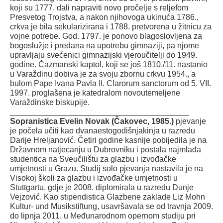
koji su 1777. dali napraviti novo pročelje s reljefom
Presvetog Trojstva, a nakon njihovoga ukinuća 1786.,
crkva je bila sekularizirana i 1788. pretvorena u žitnicu za
vojne potrebe. God. 1797. je ponovo blagoslovljena za
bogoslužje i predana na upotrebu gimnaziji, pa njome
upravljaju svećenici gimnazijski vjeroučitelji do 1949.
godine. Čazmanski kaptol, koji se još 1810./11. nastanio
u Varaždinu dobiva je za svoju zbornu crkvu 1954., a
bulom Pape Ivana Pavla II. Clarorum sanctorum od 5. VII.
1997. proglašena je katedralom novoutemeljene
Varaždinske biskupije.
________________________________________
Sopranistica Evelin Novak (Čakovec, 1985.)
pjevanje
je počela učiti kao dvanaestogodišnjakinja u razredu
Darije Hreljanović. Četiri godine kasnije pobijedila je na
Državnom natjecanju u Dubrovniku i postala najmlađa
studentica na Sveučilištu za glazbu i izvođačke
umjetnosti u Grazu. Studij solo pjevanja nastavila je na
Visokoj školi za glazbu i izvođačke umjetnosti u
Stuttgartu, gdje je 2008. diplomirala u razredu Dunje
Vejzović. Kao stipendistica Glazbene zaklade Liz Mohn
Kultur- und Musikstiftung, usavršavala se od travnja 2009.
do lipnja 2011. u Međunarodnom opernom studiju pri