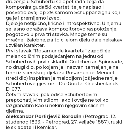
druženja u Schubertu se opet rađa želja da
komponira gudački kvartet, te je napisao i
posvetio ovaj, op 29, samom Schuppanzighu koji
ga je i premijerno izveo.
Djelo je netipično, lirično i introspektivno. U njemu
se jasno odražava kompozitorovo raspoloženje,
pogotovo u prva tri stavka. Mnoge teme su
mračne i žalobne, pa to cijelom djelu daje nekakav
uzvišen karakter.
Prvi stavak “Rosamunde kvarteta“ započinje
melankoličnim podsjećanjem na jednu od
Schubertovih prvih skladbi, Gretchen an Spinnrade,
no drugi dio, po kojem je i nazvan, temeljen je na
temi iz scenskog djela za Rosamunde. Menuet
(treći dio) inspiriran je melodijom još jedne ranije
Schubertove pjesme – Die Gooter Grieshenlands,
D. 677.
Četvrti stavak ipak odiše Schubertovim
prepoznatljivim stilom, iako i ovdje ne toliko
razgranatim kao u nekim njegovim sličnim
djelima.
Aleksandar Porfirjevič Borodin
(Petrograd, 12.
studenog 1833. - Petrograd, 27. veljače 1887.), ruski
je skladatelj i kemičar.