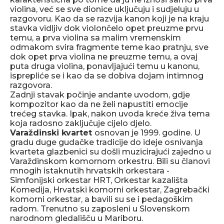
violina, već se sve dionice uključuju i sudjeluju u
razgovoru. Kao da se razvija kanon koji je na kraju
stavka vidljiv dok violončelo opet preuzme prvu
temu, a prva violina sa malim vremenskim
odmakom svira fragmente teme kao pratnju, sve
dok opet prva violina ne preuzme temu, a ovaj
puta druga violina, ponavljajući temu u kanonu,
isprepliće se i kao da se dobiva dojam intimnog
razgovora.
Zadnji stavak počinje andante uvodom, gdje
kompozitor kao da ne želi napustiti emocije
trećeg stavka. Ipak, nakon uvoda kreće živa tema
koja radosno zaključuje cijelo djelo.
Varaždinski kvartet
osnovan je 1999. godine. U
gradu duge gudačke tradicije do ideje osnivanja
kvarteta glazbenici su došli muzicirajući zajedno u
Varaždinskom komornom orkestru. Bili su članovi
mnogih istaknutih hrvatskih orkestara -
Simfonijski orkestar HRT, Orkestar kazališta
Komedija, Hrvatski komorni orkestar, Zagrebački
komorni orkestar, a bavili su se i pedagoškim
radom. Trenutno su zaposleni u Slovenskom
narodnom gledališču u Mariboru.