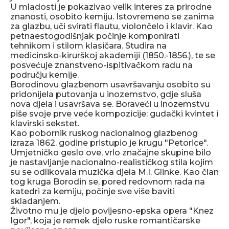
U mladosti je pokazivao velik interes za prirodne
znanosti, osobito kemiju. Istovremeno se zanima
za glazbu, uči svirati flautu, violončelo i klavir. Kao
petnaestogodišnjak počinje komponirati
tehnikom i stilom klasičara. Studira na
medicinsko-kirurškoj akademiji (1850.-1856.), te se
posvećuje znanstveno-ispitivačkom radu na
području kemije.
Borodinovu glazbenom usavršavanju osobito su
pridonijela putovanja u inozemstvo, gdje sluša
nova djela i usavršava se. Boraveći u inozemstvu
piše svoje prve veće kompozicije: gudački kvintet i
klavirski sekstet.
Kao pobornik ruskog nacionalnog glazbenog
izraza 1862. godine pristupio je krugu "Petorice".
Umjetničko geslo ove, vrlo značajne skupine bilo
je nastavljanje nacionalno-realističkog stila kojim
su se odlikovala muzička djela M.I. Glinke. Kao član
tog kruga Borodin se, pored redovnom rada na
katedri za kemiju, počinje sve više baviti
skladanjem.
Životno mu je djelo povijesno-epska opera "Knez
Igor", koja je remek djelo ruske romantičarske