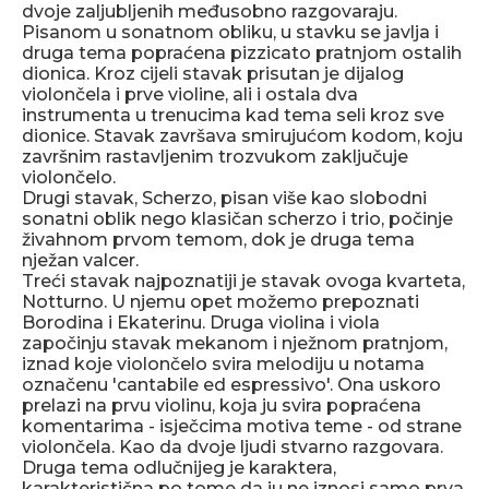
dvoje zaljubljenih međusobno razgovaraju.
Pisanom u sonatnom obliku, u stavku se javlja i
druga tema popraćena pizzicato pratnjom ostalih
dionica. Kroz cijeli stavak prisutan je dijalog
violončela i prve violine, ali i ostala dva
instrumenta u trenucima kad tema seli kroz sve
dionice. Stavak završava smirujućom kodom, koju
završnim rastavljenim trozvukom zaključuje
violončelo.
Drugi stavak, Scherzo, pisan više kao slobodni
sonatni oblik nego klasičan scherzo i trio, počinje
živahnom prvom temom, dok je druga tema
nježan valcer.
Treći stavak najpoznatiji je stavak ovoga kvarteta,
Notturno. U njemu opet možemo prepoznati
Borodina i Ekaterinu. Druga violina i viola
započinju stavak mekanom i nježnom pratnjom,
iznad koje violončelo svira melodiju u notama
označenu 'cantabile ed espressivo'. Ona uskoro
prelazi na prvu violinu, koja ju svira popraćena
komentarima - isječcima motiva teme - od strane
violončela. Kao da dvoje ljudi stvarno razgovara.
Druga tema odlučnijeg je karaktera,
karakteristična po tome da ju ne iznosi samo prva