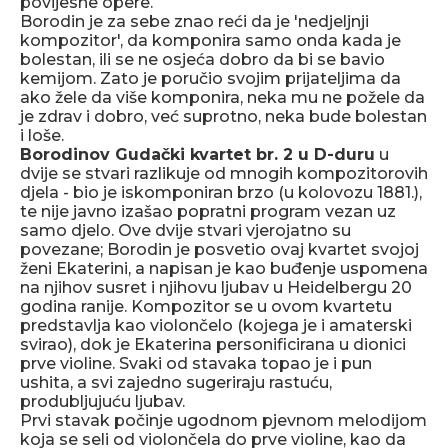
povijesne opere.
Borodin je za sebe znao reći da je 'nedjeljnji
kompozitor', da komponira samo onda kada je
bolestan, ili se ne osjeća dobro da bi se bavio
kemijom. Zato je poručio svojim prijateljima da
ako žele da više komponira, neka mu ne požele da
je zdrav i dobro, već suprotno, neka bude bolestan
i loše.
Borodinov Gudački kvartet br. 2 u D-duru
u
dvije se stvari razlikuje od mnogih kompozitorovih
djela - bio je iskomponiran brzo (u kolovozu 1881.),
te nije javno izašao popratni program vezan uz
samo djelo. Ove dvije stvari vjerojatno su
povezane; Borodin je posvetio ovaj kvartet svojoj
ženi Ekaterini, a napisan je kao buđenje uspomena
na njihov susret i njihovu ljubav u Heidelbergu 20
godina ranije. Kompozitor se u ovom kvartetu
predstavlja kao violončelo (kojega je i amaterski
svirao), dok je Ekaterina personificirana u dionici
prve violine. Svaki od stavaka topao je i pun
ushita, a svi zajedno sugeriraju rastuću,
produbljujuću ljubav.
Prvi stavak počinje ugodnom pjevnom melodijom
koja se seli od violončela do prve violine, kao da