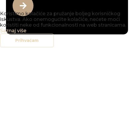
Koristimo kolačiće za pružanje boljeg korisničkog
iskustva. Ako onemogućite kolačiće, nećete moći
koristiti neke od funkcionalnosti na web stranicama.
Saznaj više
Prihvaćam
office@vbv.hr
+385 (0)42 212 907