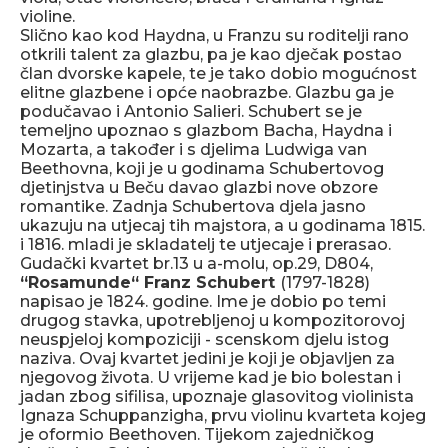
violine.
Slično kao kod Haydna, u Franzu su roditelji rano
otkrili talent za glazbu, pa je kao dječak postao
član dvorske kapele, te je tako dobio mogućnost
elitne glazbene i opće naobrazbe. Glazbu ga je
podučavao i Antonio Salieri. Schubert se je
temeljno upoznao s glazbom Bacha, Haydna i
Mozarta, a također i s djelima Ludwiga van
Beethovna, koji je u godinama Schubertovog
djetinjstva u Beču davao glazbi nove obzore
romantike. Zadnja Schubertova djela jasno
ukazuju na utjecaj tih majstora, a u godinama 1815.
i 1816. mladi je skladatelj te utjecaje i prerasao.
Gudački kvartet br.13 u a-molu, op.29, D804,
“Rosamunde“ Franz Schubert
(1797-1828)
napisao je 1824. godine. Ime je dobio po temi
drugog stavka, upotrebljenoj u kompozitorovoj
neuspjeloj kompoziciji - scenskom djelu istog
naziva. Ovaj kvartet jedini je koji je objavljen za
njegovog života. U vrijeme kad je bio bolestan i
jadan zbog sifilisa, upoznaje glasovitog violinista
Ignaza Schuppanzigha, prvu violinu kvarteta kojeg
je oformio Beethoven. Tijekom zajedničkog