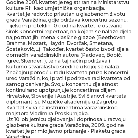
Godine 2001. kvartet je registriran na Ministarstvu
kulture RH kao umjetnička organizacija.
Kvartet je redovito prisutan u glazbenom životu
grada Varaždina, gdje održava koncertnu sezonu.
Tijekom proteklih 10 godina kvartet je ostvario
širok koncertni repertoar, na kojem se nalaze djela
najpoznatijih imena klasične glazbe (Beethoven,
Brahms, Mozart, Haydn, Dvoržak, Smetana,
Šostakovič, ...). Također, kvartet često izvodi djela
domaćih, varaždinskih autora (Padovec, Bobić,
Igrec, Skender...), te na taj način podržava i
kulturno stvaralaštvo sredine u kojoj se nalazi.
Značajnu pomoć u radu kvarteta pruža Koncertni
ured Varaždin, koji prati i podržava rad kvarteta od
samog osnivanja. Svoju koncertnu djelatnost
kontinuirano upotpunjuje koncertima diljem
Hrvatske, Slovenije i Austrije. Svi članovi kvarteta
diplomanti su Muzičke akademije u Zagrebu.
Kvartet svira na instrumentima varaždinskog
majstora Vladimira Proskurnjaka.
Uz 10. obljetnicu djelovanja i doprinosa u razvoju
glazbene kulture grada Varaždina, 2009. godine
kvartet je primio javno priznanje - Plaketu grada
Varaždina.