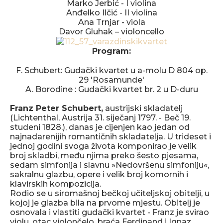
Marko Jerbić - I violina
Anđelko Ilčić - II violina
Ana Trnjar - viola
Davor Gluhak – violoncello
Program:
F. Schubert: Gudački kvartet u a-molu D 804 op.
29 'Rosamunde'
A. Borodine : Gudački kvartet br. 2 u D-duru
Franz Peter Schubert,
austrijski skladatelj
(Lichtenthal, Austrija 31. siječanj 1797. - Beč 19.
studeni 1828.), danas je cijenjen kao jedan od
najnadarenijih romantičnih skladatelja. U trideset i
jednoj godini svoga života komponirao je velik
broj skladbi, među njima preko šesto pjesama,
sedam simfonija i slavnu »Nedovršenu simfoniju«,
sakralnu glazbu, opere i velik broj komornih i
klavirskih kompozicija.
Rodio se u siromašnoj bečkoj učiteljskoj obitelji, u
kojoj je glazba bila na prvome mjestu. Obitelj je
osnovala i vlastiti gudački kvartet - Franz je svirao
violu, otac violončelo, braća Ferdinand i Ignaz