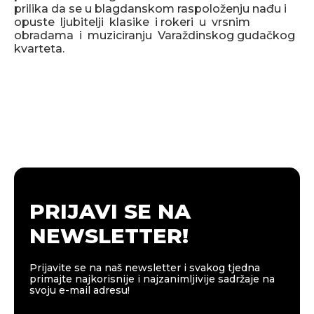
prilika da se u blagdanskom raspoloženju nađu i
opuste ljubitelji klasike i rokeri u vrsnim
obradama i muziciranju Varaždinskog gudačkog
kvarteta.
PRIJAVI SE NA
NEWSLETTER!
Prijavite se na naš newsletter i svakog tjedna
primajte najkorisnije i najzanimljivije sadržaje na
svoju e-mail adresu!