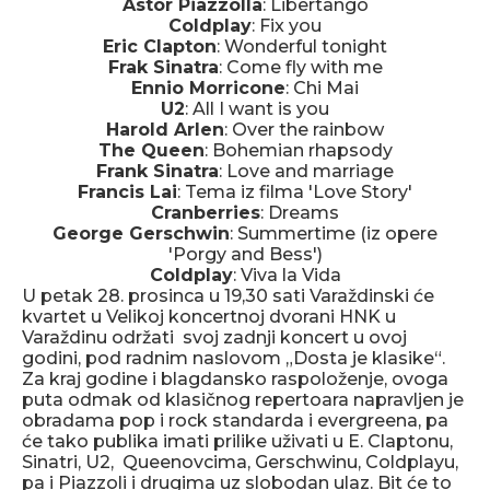
Astor Piazzolla
: Libertango
Coldplay
: Fix you
Eric Clapton
: Wonderful tonight
Frak Sinatra
: Come fly with me
Ennio Morricone
: Chi Mai
U2
: All I want is you
Harold Arlen
: Over the rainbow
The Queen
: Bohemian rhapsody
Frank Sinatra
: Love and marriage
Francis Lai
: Tema iz filma 'Love Story'
Cranberries
: Dreams
George Gerschwin
: Summertime (iz opere
'Porgy and Bess')
Coldplay
: Viva la Vida
U petak 28. prosinca u 19,30 sati Varaždinski će
kvartet u Velikoj koncertnoj dvorani HNK u
Varaždinu održati svoj zadnji koncert u ovoj
godini, pod radnim naslovom „Dosta je klasike“.
Za kraj godine i blagdansko raspoloženje, ovoga
puta odmak od klasičnog repertoara napravljen je
obradama pop i rock standarda i evergreena, pa
će tako publika imati prilike uživati u E. Claptonu,
Sinatri, U2, Queenovcima, Gerschwinu, Coldplayu,
pa i Piazzoli i drugima uz slobodan ulaz. Bit će to