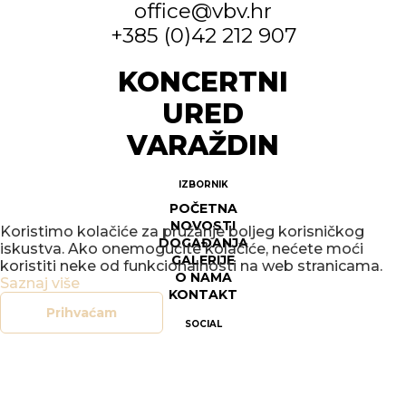
office@vbv.hr
+385 (0)42 212 907
KONCERTNI
URED
VARAŽDIN
IZBORNIK
POČETNA
NOVOSTI
Koristimo kolačiće za pružanje boljeg korisničkog
DOGAĐANJA
iskustva. Ako onemogućite kolačiće, nećete moći
GALERIJE
koristiti neke od funkcionalnosti na web stranicama.
O NAMA
Saznaj više
KONTAKT
Prihvaćam
SOCIAL
FACEBOOK
INSTAGRAM
LEGAL