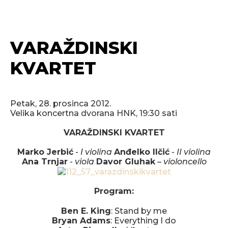
VARAŽDINSKI
KVARTET
Petak, 28. prosinca 2012.
Velika koncertna dvorana HNK, 19:30 sati
VARAŽDINSKI KVARTET
Marko Jerbić
-
I violina
Anđelko Ilčić
-
II violina
Ana Trnjar
-
viola
Davor Gluhak
–
violoncello
Program:
Ben E. King
: Stand by me
Bryan Adams
: Everything I do