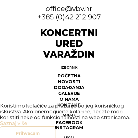
office@vbv.hr
+385 (0)42 212 907
KONCERTNI
URED
VARAŽDIN
IZBORNIK
POČETNA
NOVOSTI
DOGAĐANJA
GALERIJE
O NAMA
KONTAKT
Koristimo kolačiće za pružanje boljeg korisničkog
iskustva. Ako onemogućite kolačiće, nećete moći
SOCIAL
koristiti neke od funkcionalnosti na web stranicama.
FACEBOOK
Saznaj više
INSTAGRAM
Prihvaćam
LEGAL