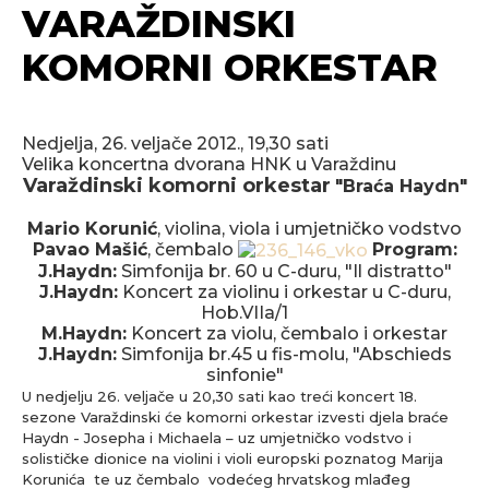
VARAŽDINSKI
KOMORNI ORKESTAR
Nedjelja, 26. veljače 2012., 19,30 sati
Velika koncertna dvorana HNK u Varaždinu
Varaždinski komorni orkestar
"Braća Haydn"
Mario Korunić
, violina, viola i umjetničko vodstvo
Pavao Mašić
, čembalo
Program:
J.Haydn:
Simfonija br. 60 u C-duru, "Il distratto"
J.Haydn:
Koncert za violinu i orkestar u C-duru,
Hob.VIIa/1
M.Haydn:
Koncert za violu, čembalo i orkestar
J.Haydn:
Simfonija br.45 u fis-molu, "Abschieds
sinfonie"
U nedjelju 26. veljače u 20,30 sati kao treći koncert 18.
sezone Varaždinski će komorni orkestar izvesti djela braće
Haydn - Josepha i Michaela – uz umjetničko vodstvo i
solističke dionice na violini i violi europski poznatog Marija
Korunića te uz čembalo vodećeg hrvatskog mlađeg