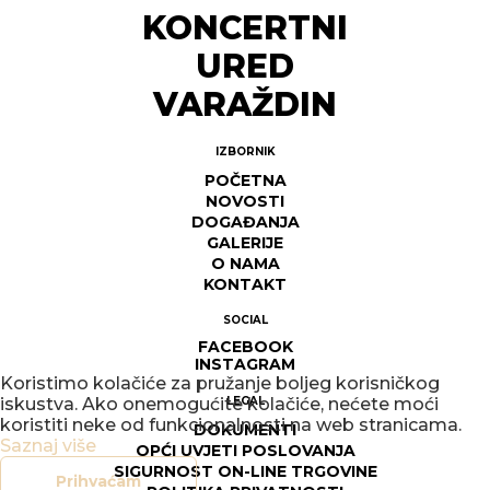
KONCERTNI
URED
VARAŽDIN
IZBORNIK
POČETNA
NOVOSTI
DOGAĐANJA
GALERIJE
O NAMA
KONTAKT
SOCIAL
FACEBOOK
INSTAGRAM
Koristimo kolačiće za pružanje boljeg korisničkog
iskustva. Ako onemogućite kolačiće, nećete moći
LEGAL
koristiti neke od funkcionalnosti na web stranicama.
DOKUMENTI
Saznaj više
OPĆI UVJETI POSLOVANJA
SIGURNOST ON-LINE TRGOVINE
Prihvaćam