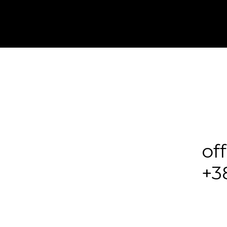
of
+3