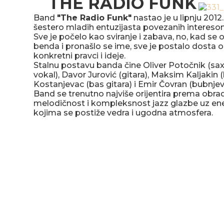
THE RADIO FUNK
Band
"The Radio Funk"
nastao je u lipnju 2012
šestero mladih entuzijasta povezanih interesom
Sve je počelo kao sviranje i zabava, no, kad se
benda i pronašlo se ime, sve je postalo dosta ozb
konkretni pravci i ideje.
Stalnu postavu banda čine Oliver Potočnik (sax)
vokal), Davor Jurović (gitara), Maksim Kaljakin (
Kostanjevac (bas gitara) i Emir Čovran (bubnjevi
Band se trenutno najviše orijentira prema obr
melodičnost i kompleksnost jazz glazbe uz en
kojima se postiže vedra i ugodna atmosfera.