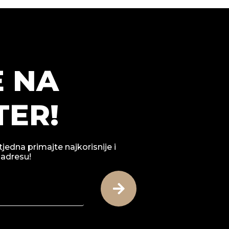
E NA
ER!
tjedna primajte najkorisnije i
 adresu!