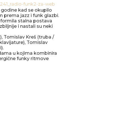
. godine kad se okupilo
 prema jazz i funk glazbi.
 oformila stalna postava
iljnije i nastali su neki
, Tomislav Kreš (truba /
klavijature), Tomislav
).
adama u kojima kombinira
ergične funky ritmove