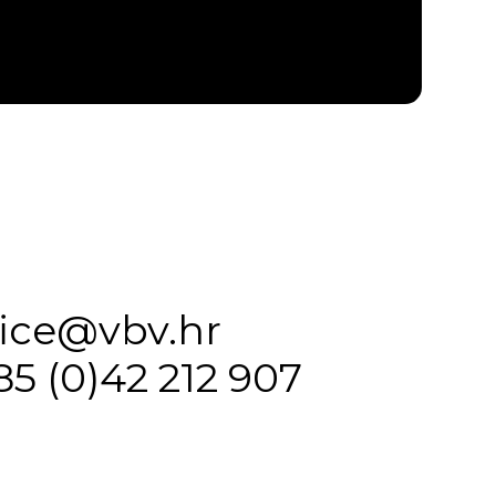
fice@vbv.hr
85 (0)42 212 907