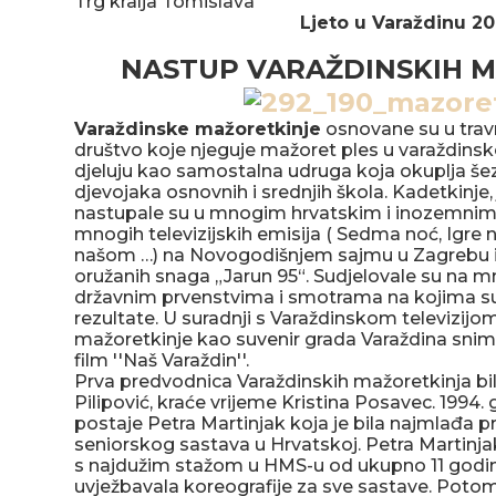
Trg kralja Tomislava
Ljeto u Varaždinu 20
NASTUP VARAŽDINSKIH 
Varaždinske mažoretkinje
osnovane su u trav
društvo koje njeguje mažoret ples u varaždinsko
djeluju kao samostalna udruga koja okuplja šez
djevojaka osnovnih i srednjih škola. Kadetkinje,
nastupale su u mnogim hrvatskim i inozemnim 
mnogih televizijskih emisija ( Sedma noć, Igre n
našom …) na Novogodišnjem sajmu u Zagrebu i 
oružanih snaga „Jarun 95“. Sudjelovale su na 
državnim prvenstvima i smotrama na kojima s
rezultate. U suradnji s Varaždinskom televizijo
mažoretkinje kao suvenir grada Varaždina snimi
film ''Naš Varaždin''.
Prva predvodnica Varaždinskih mažoretkinja bi
Pilipović, kraće vrijeme Kristina Posavec. 199
postaje Petra Martinjak koja je bila najmlađa p
seniorskog sastava u Hrvatskoj. Petra Martinja
s najdužim stažom u HMS-u od ukupno 11 godina,
uvježbavala koreografije za sve sastave. Poto