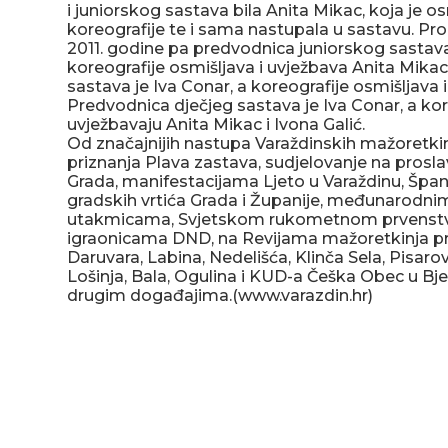
i juniorskog sastava bila Anita Mikac, koja je os
koreografije te i sama nastupala u sastavu. Prom
2011. godine pa predvodnica juniorskog sastava
koreografije osmišljava i uvježbava Anita Mik
sastava je Iva Conar, a koreografije osmišljava 
Predvodnica dječjeg sastava je Iva Conar, a kor
uvježbavaju Anita Mikac i Ivona Galić.
Od značajnijih nastupa Varaždinskih mažoretkin
priznanja Plava zastava, sudjelovanje na pros
Grada, manifestacijama Ljeto u Varaždinu, Španc
gradskih vrtića Grada i Županije, međunarod
utakmicama, Svjetskom rukometnom prvenstvu
igraonicama DND, na Revijama mažoretkinja prij
Daruvara, Labina, Nedelišća, Klinča Sela, Pisarovi
Lošinja, Bala, Ogulina i KUD-a Češka Obec u Bje
drugim događajima.(www.varazdin.hr)