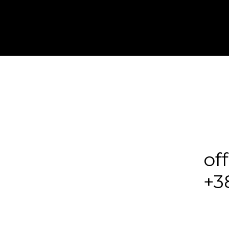
of
+3