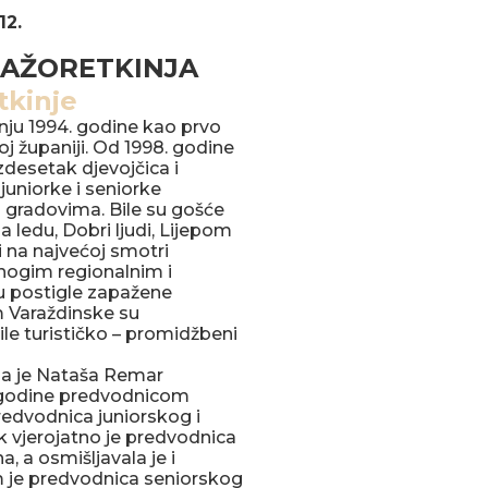
12.
MAŽORETKINJA
nju 1994. godine kao prvo
j županiji. Od 1998. godine
desetak djevojčica i
 juniorke i seniorke
gradovima. Bile su gošće
a ledu, Dobri ljudi, Lijepom
na najvećoj smotri
mnogim regionalnim i
u postigle zapažene
m Varaždinske su
le turističko – promidžbeni
la je Nataša Remar
4. godine predvodnicom
redvodnica juniorskog i
k vjerojatno je predvodnica
 a osmišljavala je i
m je predvodnica seniorskog