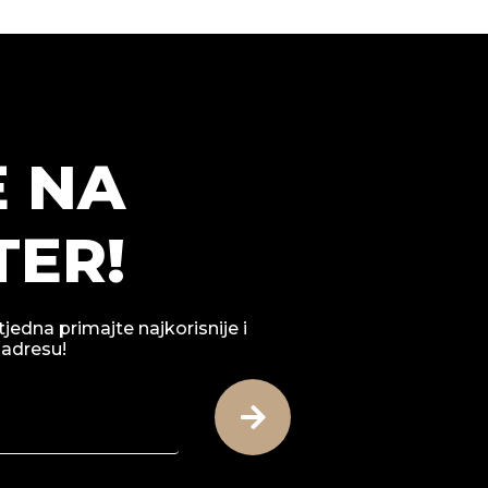
E NA
ER!
tjedna primajte najkorisnije i
 adresu!