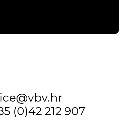
fice@vbv.hr
85 (0)42 212 907