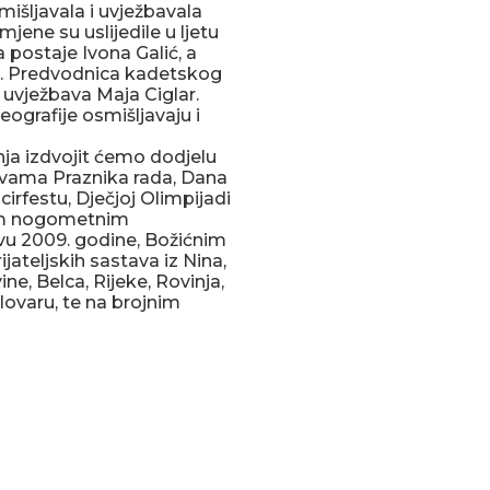
mišljavala i uvježbavala
jene su uslijedile u ljetu
 postaje Ivona Galić, a
ac. Predvodnica kadetskog
i uvježbava Maja Ciglar.
eografije osmišljavaju i
ja izdvojit ćemo dodjelu
lavama Praznika rada, Dana
irfestu, Dječjoj Olimpijadi
nim nogometnim
 2009. godine, Božićnim
ateljskih sastava iz Nina,
ne, Belca, Rijeke, Rovinja,
lovaru, te na brojnim