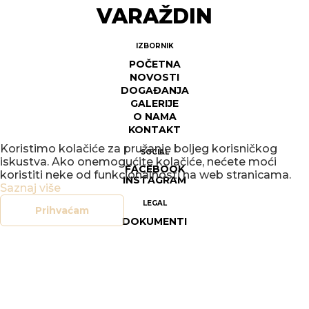
VARAŽDIN
IZBORNIK
POČETNA
NOVOSTI
DOGAĐANJA
GALERIJE
O NAMA
KONTAKT
Koristimo kolačiće za pružanje boljeg korisničkog
SOCIAL
iskustva. Ako onemogućite kolačiće, nećete moći
FACEBOOK
koristiti neke od funkcionalnosti na web stranicama.
INSTAGRAM
Saznaj više
LEGAL
Prihvaćam
DOKUMENTI
OPĆI UVJETI POSLOVANJA
SIGURNOST ON-LINE TRGOVINE
POLITIKA PRIVATNOSTI
UPRAVLJANJE KOLAČIĆIMA
PRAVO NA PRISTUP INFORMACIJAMA