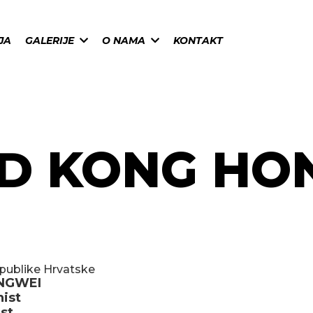
JA
GALERIJE
O NAMA
KONTAKT
ND KONG HO
epublike Hrvatske
NGWEI
ist
st