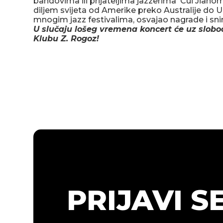
bandovima ili prijateljima jazzerima Cui Jianom
diljem svijeta od Amerike preko Australije do 
mnogim jazz festivalima, osvajao nagrade i s
U slučaju lošeg vremena koncert će uz slobo
Klubu Z. Rogoz!
PRIJAVI S