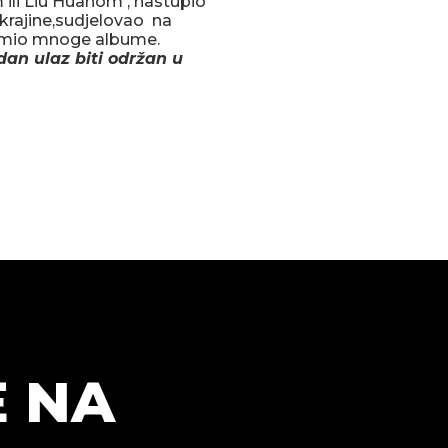
 ili Liu Huanom , nastupio
Ukrajine,sudjelovao na
nimio mnoge albume.
dan ulaz biti održan u
E NA