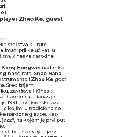
st
er
 player
Zhao Ke
, guest
inistarstva kulture
a imati prilike uživati u
ntima kineske narodne
t
Kong Hongwei
nadimka
ong
basgitara,
Shao Haha
instrumenta i
Zhao Ke
gost
na Središnjem
ku, završava i Kineski
a i harmonije. Danas je
 1991. prvi kineski jazz
“ s kojim u tradicionalne
ke narodne glazbe. Kao
 jazz“, na kojem je prvi put
e.
ist, bilo sa svojim jazz