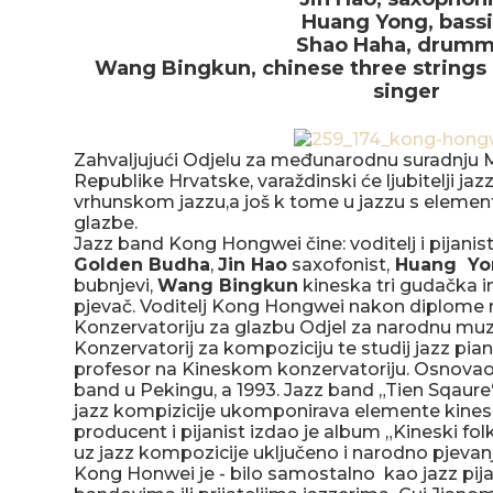
Huang Yong, bassi
Shao Haha, drumm
Wang Bingkun,
chinese three strings
singer
Zahvaljujući Odjelu za međunarodnu suradnju M
Republike Hrvatske, varaždinski će ljubitelji jazz
vrhunskom jazzu,a još k tome u jazzu s eleme
glazbe.
Jazz band Kong Hongwei čine: voditelj i pijanis
Golden Budha
,
Jin Hao
saxofonist,
Huang Y
bubnjevi,
Wang Bingkun
kineska tri gudačka 
pjevač. Voditelj Kong Hongwei nakon diplome 
Konzervatoriju za glazbu Odjel za narodnu muzi
Konzervatorij za kompoziciju te studij jazz pian
profesor na Kineskom konzervatoriju. Osnovao je
band u Pekingu, a 1993. Jazz band „Tien Sqaure
jazz kompizicije ukomponirava elemente kines
producent i pijanist izdao je album „Kineski folk
uz jazz kompozicije uključeno i narodno pjevanj
Kong Honwei je - bilo samostalno kao jazz pijan