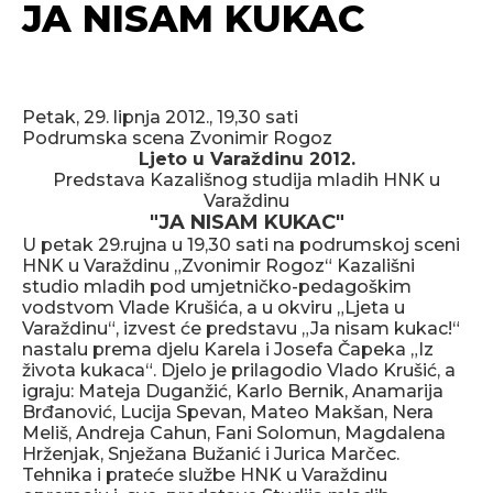
JA NISAM KUKAC
Petak, 29. lipnja 2012., 19,30 sati
Podrumska scena Zvonimir Rogoz
Ljeto u Varaždinu 2012.
Predstava Kazališnog studija mladih HNK u
Varaždinu
"JA NISAM KUKAC"
U petak 29.rujna u 19,30 sati na podrumskoj sceni
HNK u Varaždinu „Zvonimir Rogoz“ Kazališni
studio mladih pod umjetničko-pedagoškim
vodstvom Vlade Krušića, a u okviru „Ljeta u
Varaždinu“, izvest će predstavu „Ja nisam kukac!“
nastalu prema djelu Karela i Josefa Čapeka „Iz
života kukaca“. Djelo je prilagodio Vlado Krušić, a
igraju: Mateja Duganžić, Karlo Bernik, Anamarija
Brđanović, Lucija Spevan, Mateo Makšan, Nera
Meliš, Andreja Cahun, Fani Solomun, Magdalena
Hrženjak, Snježana Bužanić i Jurica Marčec.
Tehnika i prateće službe HNK u Varaždinu