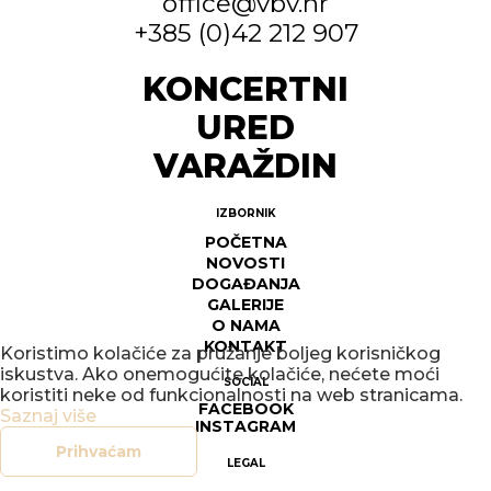
office@vbv.hr
+385 (0)42 212 907
KONCERTNI
URED
VARAŽDIN
IZBORNIK
POČETNA
NOVOSTI
DOGAĐANJA
GALERIJE
O NAMA
KONTAKT
Koristimo kolačiće za pružanje boljeg korisničkog
iskustva. Ako onemogućite kolačiće, nećete moći
SOCIAL
koristiti neke od funkcionalnosti na web stranicama.
FACEBOOK
Saznaj više
INSTAGRAM
Prihvaćam
LEGAL