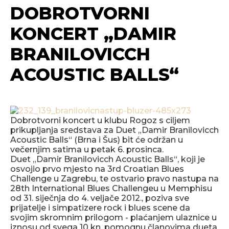
DOBROTVORNI
KONCERT „DAMIR
BRANILOVICCH
ACOUSTIC BALLS“
Dobrotvorni koncert u klubu Rogoz s ciljem
prikupljanja sredstava za Duet „Damir Branilovicch
Acoustic Balls“ (Brna i Šus) bit će održan u
večernjim satima u petak 6. prosinca.
Duet „Damir Branilovicch Acoustic Balls“, koji je
osvojio prvo mjesto na 3rd Croatian Blues
Challenge u Zagrebu, te ostvario pravo nastupa na
28th International Blues Challengeu u Memphisu
od 31. siječnja do 4. veljače 2012., poziva sve
prijatelje i simpatizere rock i blues scene da
svojim skromnim prilogom - plaćanjem ulaznice u
iznosu od svega 10 kn, pomognu članovima dueta