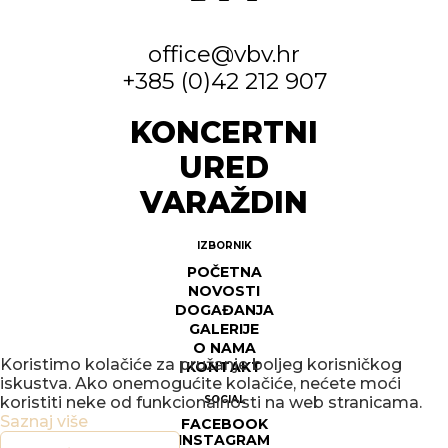
office@vbv.hr
+385 (0)42 212 907
KONCERTNI
URED
VARAŽDIN
IZBORNIK
POČETNA
NOVOSTI
DOGAĐANJA
GALERIJE
O NAMA
Koristimo kolačiće za pružanje boljeg korisničkog
KONTAKT
iskustva. Ako onemogućite kolačiće, nećete moći
SOCIAL
koristiti neke od funkcionalnosti na web stranicama.
Saznaj više
FACEBOOK
INSTAGRAM