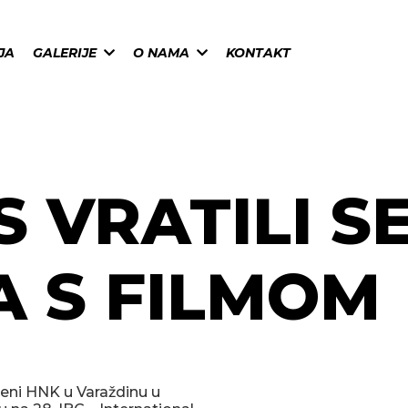
JA
GALERIJE
O NAMA
KONTAKT
VRATILI SE
 S FILMOM
ceni HNK u Varaždinu u