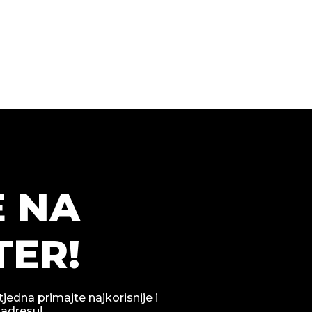
E NA
ER!
tjedna primajte najkorisnije i
 adresu!