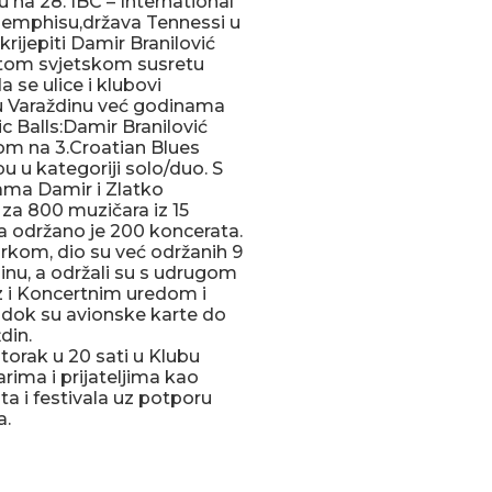
 na 28. IBC – International
Memphisu,država Tennessi u
ijepiti Damir Branilović
a tom svjetskom susretu
a se ulice i klubovi
u Varaždinu već godinama
 Balls:Damir Branilović
tom na 3.Croatian Blues
 u kategoriji solo/duo. S
ama Damir i Zlatko
za 800 muzičara iz 15
na održano je 200 koncerata.
rkom, dio su već održanih 9
dinu, a održali su s udrugom
 i Koncertnim uredom i
 dok su avionske karte do
din.
torak u 20 sati u Klubu
arima i prijateljima kao
ta i festivala uz potporu
a.