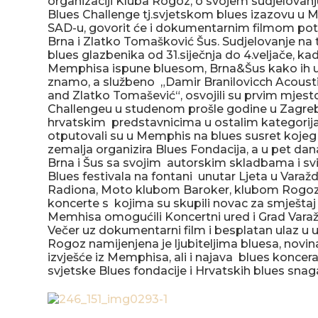
organizaciji Kluba Rogoz, o svojem sudjelovanju
Blues Challenge tj.svjetskom blues izazovu u 
SAD-u, govorit će i dokumentarnim filmom potkr
Brna i Zlatko Tomašković Šus. Sudjelovanje n
blues glazbenika od 31.siječnja do 4.veljače, kad
Memphisa ispune bluesom, Brna&Šus kako ih 
znamo, a službeno „Damir Branilovicch Acoustic
and Zlatko Tomašević“, osvojili su prvim mjes
Challengeu u studenom prošle godine u Zagrebu
hrvatskim predstavnicima u ostalim kategorij
otputovali su u Memphis na blues susret kojeg 
zemalja organizira Blues Fondacija, a u pet da
Brna i Šus sa svojim autorskim skladbama i svi
Blues festivala na fontani unutar Ljeta u Varaž
Radiona, Moto klubom Baroker, klubom Rogoz
koncerte s kojima su skupili novac za smještaj
Memhisa omogućili Koncertni ured i Grad Varaž
Večer uz dokumentarni film i besplatan ulaz u u
Rogoz namijenjena je ljubiteljima bluesa, novin
izvješće iz Memphisa, ali i najava blues koncera
svjetske Blues fondacije i Hrvatskih blues snag