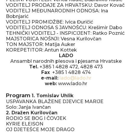
VODITELJ PRODAJE ZA HRVATSKU: Davor Kovač
VODITELJ MEĐUNARODNIH ODNOSA: Ina
Bobnjarić
VODITELJ PROMIDŽBE: Ivica Đuričić
VODITELJ ODNOSA S JAVNOŠĆU: Krešimir Dabo
TEHNIČKI VODITELJ - INSPICIJENT: Ratko Poznić
MAJSTORICA NOŠNJI: Vesna Kurilovčan
TON MAJSTOR: Matija Auker
KOREPETITOR: Antun Kottek
LADO
Ansambl narodnih plesova i pjesama Hrvatske
Tel.
+385 1 4828 472, 4828 473
Fax
+385 1 4828 474
e-mail:
lado@lado.hr
web:
www.lado.hr
Program
1. Tomislav Uhlik
USPAVANKA BLAŽENE DJEVICE MARIJE
Solo: Janja Ivančan
2. Dražen Kurilovčan
RODIO SE BOG I ČOVJEK
KYRIE ELEISON
OJ DJETEŠCE MOJE DRAGO