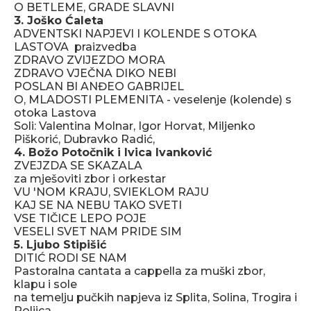
O BETLEME, GRADE SLAVNI
3. Joško Ćaleta
ADVENTSKI NAPJEVI I KOLENDE S OTOKA
LASTOVA praizvedba
ZDRAVO ZVIJEZDO MORA
ZDRAVO VJEČNA DIKO NEBI
POSLAN BI ANĐEO GABRIJEL
O, MLADOSTI PLEMENITA - veselenje (kolende) s
otoka Lastova
Soli: Valentina Molnar, Igor Horvat, Miljenko
Piškorić, Dubravko Radić,
4. Božo Potočnik i Ivica Ivanković
ZVEJZDA SE SKAZALA
za mješoviti zbor i orkestar
VU 'NOM KRAJU, SVIEKLOM RAJU
KAJ SE NA NEBU TAKO SVETI
VSE TIČICE LEPO POJE
VESELI SVET NAM PRIDE SIM
5. Ljubo Stipišić
DITIĆ RODI SE NAM
Pastoralna cantata a cappella za muški zbor,
klapu i sole
na temelju pučkih napjeva iz Splita, Solina, Trogira i
Poljica