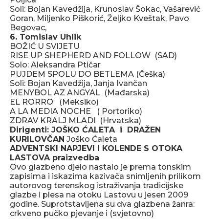
Soli: Bojan Kavedžija, Krunoslav Šokac, Vašarević
Goran, Miljenko Piškorić, Željko Kveštak, Pavo
Begovac,
6. Tomislav Uhlik
BOŽIĆ U SVIJETU
RISE UP SHEPHERD AND FOLLOW (SAD)
Solo: Aleksandra Ptičar
PUJDEM SPOLU DO BETLEMA (Češka)
Soli: Bojan Kavedžija, Janja Ivančan
MENYBOL AZ ANGYAL (Mađarska)
EL RORRO (Meksiko)
A LA MEDIA NOCHE ( Portoriko)
ZDRAV KRALJ MLADI (Hrvatska)
Dirigenti: JOŠKO ĆALETA i DRAŽEN
KURILOVČAN
Joško Ćaleta
ADVENTSKI NAPJEVI I KOLENDE S OTOKA
LASTOVA praizvedba
Ovo glazbeno djelo nastalo je prema tonskim
zapisima i iskazima kazivača snimljenih prilikom
autorovog terenskog istraživanja tradicijske
glazbe i plesa na otoku Lastovu u jesen 2009
godine. Suprotstavljena su dva glazbena žanra:
crkveno pučko pjevanje i (svjetovno)