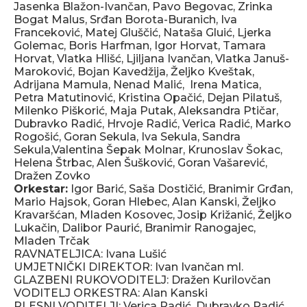
Jasenka Blažon-Ivančan, Pavo Begovac, Zrinka
Bogat Malus, Srđan Borota-Buranich, Iva
Franceković, Matej Gluščić, Nataša Gluić, Ljerka
Golemac, Boris Harfman, Igor Horvat, Tamara
Horvat, Vlatka Hlišć, Ljiljana Ivančan, Vlatka Januš-
Maroković, Bojan Kavedžija, Željko Kveštak,
Adrijana Mamula, Nenad Malić, Irena Matica,
Petra Matutinović, Kristina Opačić, Dejan Pilatuš,
Milenko Piškorić, Maja Putak, Aleksandra Ptičar,
Dubravko Radić, Hrvoje Radić, Verica Radić, Marko
Rogošić, Goran Sekula, Iva Sekula, Sandra
Sekula,Valentina Šepak Molnar, Krunoslav Šokac,
Helena Štrbac, Alen Šušković, Goran Vašarević,
Dražen Zovko
Orkestar:
Igor Barić, Saša Dostičić, Branimir Grđan,
Mario Hajsok, Goran Hlebec, Alan Kanski, Željko
Kravaršćan, Mladen Kosovec, Josip Križanić, Željko
Lukačin, Dalibor Paurić, Branimir Ranogajec,
Mladen Trčak
RAVNATELJICA: Ivana Lušić
UMJETNIČKI DIREKTOR: Ivan Ivančan ml.
GLAZBENI RUKOVODITELJ: Dražen Kurilovčan
VODITELJ ORKESTRA: Alan Kanski
PLESNI VODITELJI: Verica Radić, Dubravko Radić