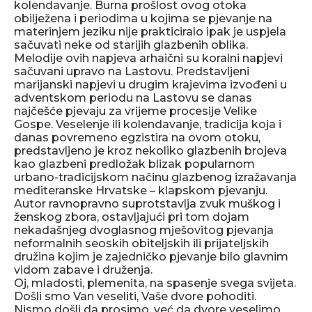
kolendavanje. Burna prošlost ovog otoka
obilježena i periodima u kojima se pjevanje na
materinjem jeziku nije prakticiralo ipak je uspjela
sačuvati neke od starijih glazbenih oblika.
Melodije ovih napjeva arhaični su koralni napjevi
sačuvani upravo na Lastovu. Predstavljeni
marijanski napjevi u drugim krajevima izvođeni u
adventskom periodu na Lastovu se danas
najčešće pjevaju za vrijeme procesije Velike
Gospe. Veselenje ili kolendavanje, tradicija koja i
danas povremeno egzistira na ovom otoku,
predstavljeno je kroz nekoliko glazbenih brojeva
kao glazbeni predložak blizak popularnom
urbano-tradicijskom načinu glazbenog izražavanja
mediteranske Hrvatske – klapskom pjevanju.
Autor ravnopravno suprotstavlja zvuk muškog i
ženskog zbora, ostavljajući pri tom dojam
nekadašnjeg dvoglasnog mješovitog pjevanja
neformalnih seoskih obiteljskih ili prijateljskih
družina kojim je zajedničko pjevanje bilo glavnim
vidom zabave i druženja.
Oj, mladosti, plemenita, na spasenje svega svijeta.
Došli smo Van veseliti, Vaše dvore pohoditi.
Nismo došli da prosimo, već da dvore veselimo.